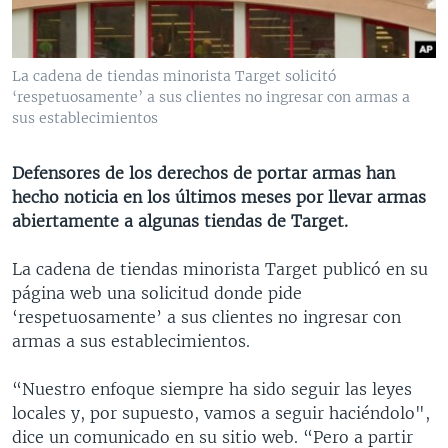
MULTIMEDIA
VENEZUELA
NICARAGUA
ECONOMÍA
PROGRAMAS TV
BRASIL
ENTRETENIMIENTO Y CULTURA
VIDEOS
La cadena de tiendas minorista Target solicitó
RADIO
TECNOLOGÍA
FOTOGRAFÍA
EL MUNDO AL DÍA
‘respetuosamente’ a sus clientes no ingresar con armas a
sus establecimientos
DIRECT
DEPORTES
AUDIOS
FORO INTERAMERICANO
AVANCE INFORMATIVO
DOCUMENTALES DE LA VOA
CIENCIA Y SALUD
VISIÓN 360
AUDIONOTICIAS
Defensores de los derechos de portar armas han
hecho noticia en los últimos meses por llevar armas
LAS CLAVES
BUENOS DÍAS AMÉRICA
Learning English
abiertamente a algunas tiendas de Target.
PANORAMA
ESTADOS UNIDOS AL DÍA
La cadena de tiendas minorista Target publicó en su
SÍGANOS
EL MUNDO AL DÍA [RADIO]
página web una solicitud donde pide
FORO [RADIO]
‘respetuosamente’ a sus clientes no ingresar con
armas a sus establecimientos.
DEPORTIVO INTERNACIONAL
Idiomas
NOTA ECONÓMICA
“Nuestro enfoque siempre ha sido seguir las leyes
locales y, por supuesto, vamos a seguir haciéndolo",
ENTRETENIMIENTO
dice un comunicado en su sitio web. “Pero a partir