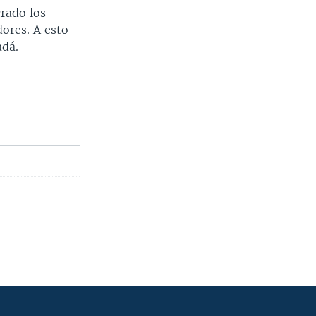
crado los
dores. A esto
adá.