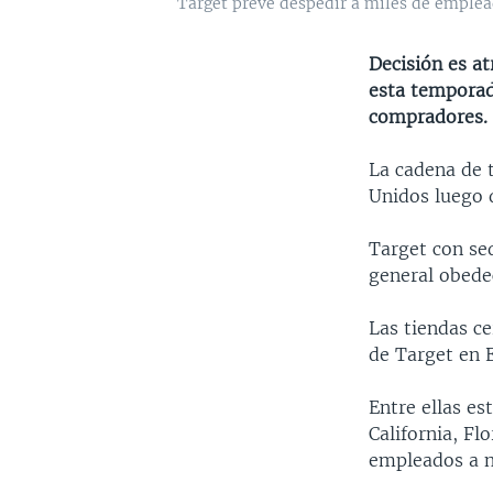
Target prevé despedir a miles de empleado
Decisión es at
esta temporad
compradores.
La cadena de t
Unidos luego d
Target con sed
general obedec
Las tiendas ce
de Target en 
Entre ellas e
California, Fl
empleados a n