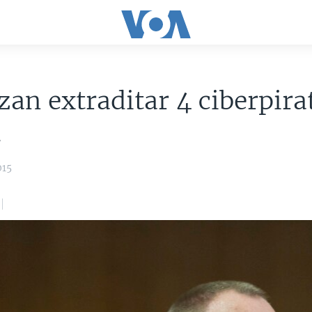
zan extraditar 4 ciberpira
.
015