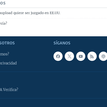
dos
upload quiere ser juzgado en EE.UU.
ería?
SOTROS
SÍGANOS
omos?
privacidad
A Verifica?