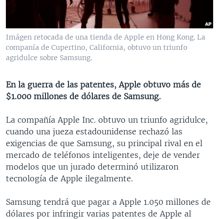
MULTIMEDIA
VENEZUELA
NICARAGUA
ECONOMÍA
PROGRAMAS TV
BRASIL
ENTRETENIMIENTO Y CULTURA
VIDEOS
Imágen retocada de una tienda de Apple en Hong Kong. La
RADIO
TECNOLOGÍA
FOTOGRAFÍA
EL MUNDO AL DÍA
companía de Cupertino, California, obtuvo un triunfo
agridulce sobre Samsung.
DIRECT
DEPORTES
AUDIOS
FORO INTERAMERICANO
AVANCE INFORMATIVO
DOCUMENTALES DE LA VOA
CIENCIA Y SALUD
VISIÓN 360
AUDIONOTICIAS
En la guerra de las patentes, Apple obtuvo más de
$1.000 millones de dólares de Samsung.
LAS CLAVES
BUENOS DÍAS AMÉRICA
Learning English
PANORAMA
ESTADOS UNIDOS AL DÍA
La compañía Apple Inc. obtuvo un triunfo agridulce,
cuando una jueza estadounidense rechazó las
SÍGANOS
EL MUNDO AL DÍA [RADIO]
exigencias de que Samsung, su principal rival en el
FORO [RADIO]
mercado de teléfonos inteligentes, deje de vender
modelos que un jurado determinó utilizaron
DEPORTIVO INTERNACIONAL
tecnología de Apple ilegalmente.
Idiomas
NOTA ECONÓMICA
Samsung tendrá que pagar a Apple 1.050 millones de
ENTRETENIMIENTO
dólares por infringir varias patentes de Apple al