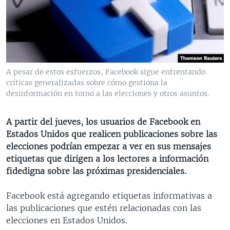
MULTIMEDIA
VENEZUELA
NICARAGUA
ECONOMÍA
PROGRAMAS TV
BRASIL
ENTRETENIMIENTO Y CULTURA
VIDEOS
RADIO
TECNOLOGÍA
FOTOGRAFÍA
EL MUNDO AL DÍA
DIRECT
DEPORTES
AUDIOS
FORO INTERAMERICANO
AVANCE INFORMATIVO
A pesar de estos esfuerzos, Facebook sigue enfrentando
críticas generalizadas sobre cómo gestiona la
DOCUMENTALES DE LA VOA
CIENCIA Y SALUD
VISIÓN 360
AUDIONOTICIAS
desinformación en torno a las elecciones y otros asuntos.
LAS CLAVES
BUENOS DÍAS AMÉRICA
Learning English
PANORAMA
ESTADOS UNIDOS AL DÍA
A partir del jueves, los usuarios de Facebook en
Estados Unidos que realicen publicaciones sobre las
SÍGANOS
EL MUNDO AL DÍA [RADIO]
elecciones podrían empezar a ver en sus mensajes
FORO [RADIO]
etiquetas que dirigen a los lectores a información
fidedigna sobre las próximas presidenciales.
DEPORTIVO INTERNACIONAL
Idiomas
NOTA ECONÓMICA
Facebook está agregando etiquetas informativas a
las publicaciones que estén relacionadas con las
ENTRETENIMIENTO
elecciones en Estados Unidos.