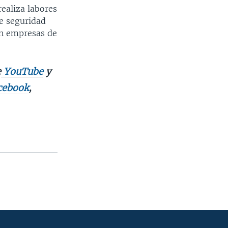
realiza labores
e seguridad
on empresas de
e
YouTube
y
cebook
,