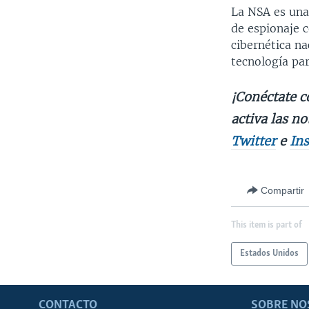
La NSA es una 
de espionaje 
cibernética n
tecnología par
¡Conéctate c
activa las no
Twitter
e
In
Compartir
This item is part of
Estados Unidos
CONTACTO
SOBRE NO