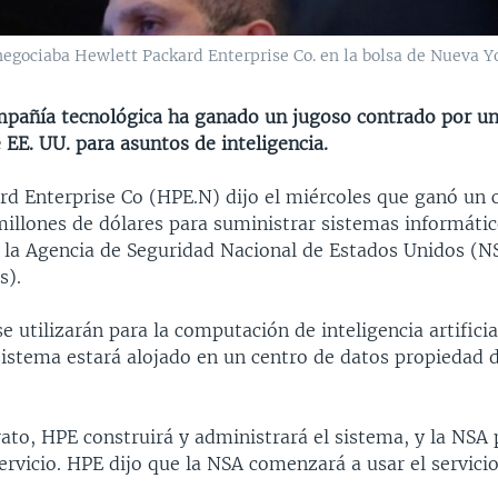
gociaba Hewlett Packard Enterprise Co. en la bolsa de Nueva Y
mpañía tecnológica ha ganado un jugoso contrado por un
 EE. UU. para asuntos de inteligencia.
rd Enterprise Co (HPE.N) dijo el miércoles que ganó un 
millones de dólares para suministrar sistemas informátic
 la Agencia de Seguridad Nacional de Estados Unidos (N
s).
e utilizarán para la computación de inteligencia artificial
sistema estará alojado en un centro de datos propiedad 
ato, HPE construirá y administrará el sistema, y la NSA
rvicio. HPE dijo que la NSA comenzará a usar el servici