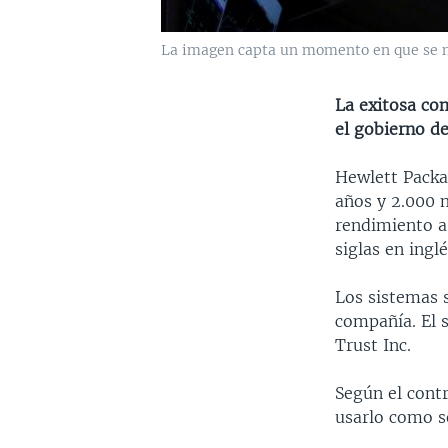
La imagen capta un momento en que se ne
La exitosa co
el gobierno de
Hewlett Packa
años y 2.000 
rendimiento a
siglas en inglé
Los sistemas s
compañía. El 
Trust Inc.
Según el contr
usarlo como se