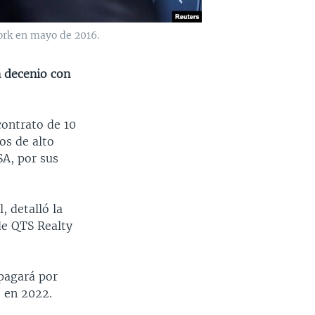
ork en mayo de 2016.
 decenio con
contrato de 10
os de alto
SA, por sus
, detalló la
de QTS Realty
 pagará por
o en 2022.