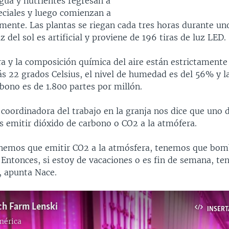
gua y nutrientes regresan a
eciales y luego comienzan a
mente. Las plantas se riegan cada tres horas durante un
z del sol es artificial y proviene de 196 tiras de luz LED.
a y la composición química del aire están estrictamente
s 22 grados Celsius, el nivel de humedad es del 56% y l
bono es de 1.800 partes por millón.
coordinadora del trabajo en la granja nos dice que uno 
s emitir dióxido de carbono o CO2 a la atmófera.
nemos que emitir CO2 a la atmósfera, tenemos que bomb
 Entonces, si estoy de vacaciones o es fin de semana, t
, apunta Nace.
ch Farm Lenski
INSERT
mérica