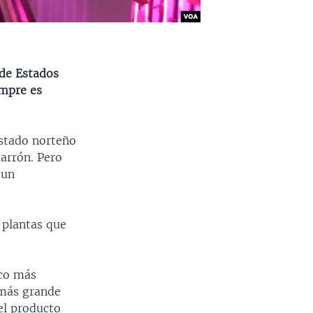
 de Estados
empre es
estado norteño
marrón. Pero
 un
 plantas que
oco más
 más grande
 el producto