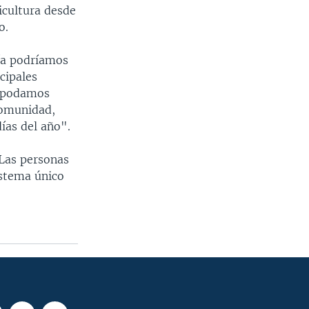
icultura desde
o.
Ancho
px
vía podríamos
cipales
e podamos
comunidad,
ías del año".
 Las personas
istema único