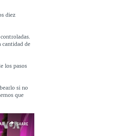
os diez
 controladas.
a cantidad de
de los pasos
earlo si no
enemos que
AR
SHARE