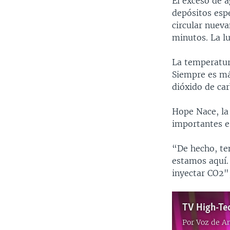
El exceso de a
depósitos esp
circular nueva
minutos. La lu
La temperatur
Siempre es má
dióxido de car
Hope Nace, la 
importantes e
“De hecho, te
estamos aquí.
inyectar CO2"
TV High-Te
Por
Voz de A