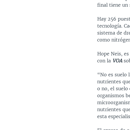
final tiene u
Hay 256 puest
tecnología. C
sistema de dre
como nitrógen
Hope Neis, es 
con la
VOA
sob
“No es suelo 
nutrientes que
o no, el suelo
organismos be
microorganism
nutrientes que
esta especialis