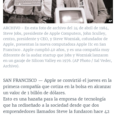
MULTIMEDIA
VENEZUELA
NICARAGUA
ECONOMÍA
PROGRAMAS TV
BRASIL
ENTRETENIMIENTO Y CULTURA
VIDEOS
RADIO
TECNOLOGÍA
FOTOGRAFÍA
EL MUNDO AL DÍA
ARCHIVO - En esta foto de archivo del 24 de abril de 1984,
DIRECT
DEPORTES
AUDIOS
FORO INTERAMERICANO
AVANCE INFORMATIVO
Steve Jobs, presidente de Apple Computers, John Sculley,
centro, presidente y CEO, y Steve Wozniak, cofundador de
DOCUMENTALES DE LA VOA
CIENCIA Y SALUD
VISIÓN 360
AUDIONOTICIAS
Apple, presentan la nueva computadora Apple IIc en San
Francisco . Apple cumplió 40 años, y es una compañía muy
LAS CLAVES
BUENOS DÍAS AMÉRICA
diferente de la audaz startup que Jobs y Wozniak lanzaron
Learning English
en un garaje de Silicon Valley en 1976. (AP Photo / Sal Veder,
PANORAMA
ESTADOS UNIDOS AL DÍA
Archivo).
SÍGANOS
EL MUNDO AL DÍA [RADIO]
FORO [RADIO]
SAN FRANCISCO —
Apple se convirtió el jueves en la
primera compañía que cotiza en la bolsa en alcanzar
DEPORTIVO INTERNACIONAL
un valor de 1 billón de dólares.
Idiomas
NOTA ECONÓMICA
Esto es una hazaña para la empresa de tecnología
que ha rediseñado a la sociedad desde que dos
ENTRETENIMIENTO
emprendedores llamados Steve la fundaron hace 42