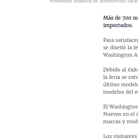
Novedosos modelos de automóviles sacad
Más de 700 mo
importados.
Para satisface
se diseñó la f
Washington Au
Debido al éxit
la feria se ex
último modelo
modelos del 
El Washington
Nuevos en el 
marcas y mode
Los visitantes