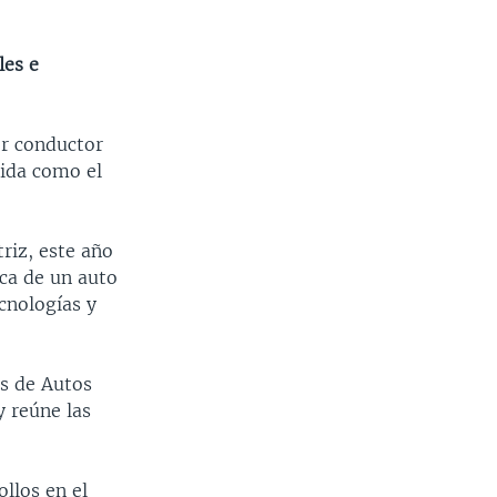
les e
er conductor
cida como el
triz, este año
sca de un auto
cnologías y
s de Autos
 reúne las
ollos en el