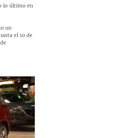
 lo último en
an un
hasta el 10 de
 de