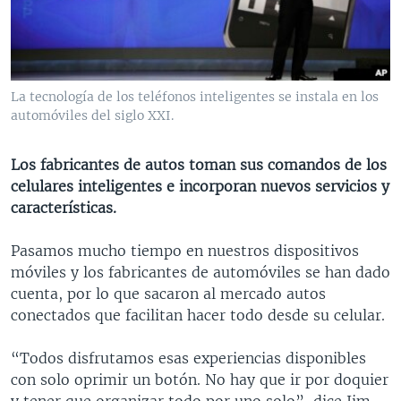
MULTIMEDIA
VENEZUELA
NICARAGUA
ECONOMÍA
PROGRAMAS TV
BRASIL
ENTRETENIMIENTO Y CULTURA
VIDEOS
RADIO
TECNOLOGÍA
FOTOGRAFÍA
EL MUNDO AL DÍA
La tecnología de los teléfonos inteligentes se instala en los
DIRECT
DEPORTES
AUDIOS
FORO INTERAMERICANO
AVANCE INFORMATIVO
automóviles del siglo XXI.
DOCUMENTALES DE LA VOA
CIENCIA Y SALUD
VISIÓN 360
AUDIONOTICIAS
Los fabricantes de autos toman sus comandos de los
LAS CLAVES
BUENOS DÍAS AMÉRICA
celulares inteligentes e incorporan nuevos servicios y
Learning English
características.
PANORAMA
ESTADOS UNIDOS AL DÍA
SÍGANOS
EL MUNDO AL DÍA [RADIO]
Pasamos mucho tiempo en nuestros dispositivos
móviles y los fabricantes de automóviles se han dado
FORO [RADIO]
cuenta, por lo que sacaron al mercado autos
DEPORTIVO INTERNACIONAL
conectados que facilitan hacer todo desde su celular.
Idiomas
NOTA ECONÓMICA
“Todos disfrutamos esas experiencias disponibles
ENTRETENIMIENTO
con solo oprimir un botón. No hay que ir por doquier
y tener que organizar todo por uno solo”, dice Jim