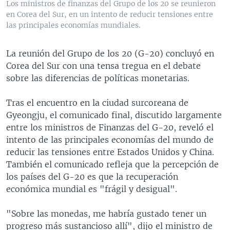
Los ministros de finanzas del Grupo de los 20 se reunieron
MULTIMEDIA
VENEZUELA
NICARAGUA
ECONOMÍA
en Corea del Sur, en un intento de reducir tensiones entre
las principales economías mundiales.
PROGRAMAS TV
BRASIL
ENTRETENIMIENTO Y CULTURA
VIDEOS
RADIO
TECNOLOGÍA
FOTOGRAFÍA
EL MUNDO AL DÍA
La reunión del Grupo de los 20 (G-20) concluyó en
DIRECT
DEPORTES
AUDIOS
FORO INTERAMERICANO
AVANCE INFORMATIVO
Corea del Sur con una tensa tregua en el debate
sobre las diferencias de políticas monetarias.
DOCUMENTALES DE LA VOA
CIENCIA Y SALUD
VISIÓN 360
AUDIONOTICIAS
LAS CLAVES
BUENOS DÍAS AMÉRICA
Tras el encuentro en la ciudad surcoreana de
Learning English
Gyeongju, el comunicado final, discutido largamente
PANORAMA
ESTADOS UNIDOS AL DÍA
entre los ministros de Finanzas del G-20, reveló el
SÍGANOS
EL MUNDO AL DÍA [RADIO]
intento de las principales economías del mundo de
reducir las tensiones entre Estados Unidos y China.
FORO [RADIO]
También el comunicado refleja que la percepción de
DEPORTIVO INTERNACIONAL
los países del G-20 es que la recuperación
Idiomas
económica mundial es "frágil y desigual".
NOTA ECONÓMICA
ENTRETENIMIENTO
"Sobre las monedas, me habría gustado tener un
progreso más sustancioso allí", dijo el ministro de