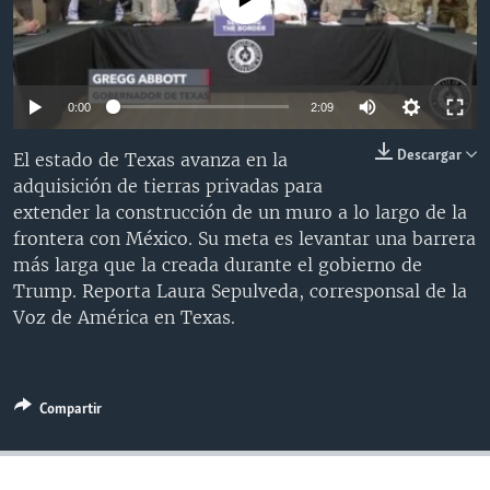
MULTIMEDIA
VENEZUELA
NICARAGUA
ECONOMÍA
PROGRAMAS TV
BRASIL
ENTRETENIMIENTO Y CULTURA
VIDEOS
RADIO
TECNOLOGÍA
FOTOGRAFÍA
EL MUNDO AL DÍA
0:00
2:09
DIRECT
DEPORTES
AUDIOS
FORO INTERAMERICANO
AVANCE INFORMATIVO
Descargar
El estado de Texas avanza en la
DOCUMENTALES DE LA VOA
CIENCIA Y SALUD
VISIÓN 360
AUDIONOTICIAS
adquisición de tierras privadas para
extender la construcción de un muro a lo largo de la
LAS CLAVES
BUENOS DÍAS AMÉRICA
Learning English
frontera con México. Su meta es levantar una barrera
PANORAMA
ESTADOS UNIDOS AL DÍA
más larga que la creada durante el gobierno de
Trump. Reporta Laura Sepulveda, corresponsal de la
SÍGANOS
EL MUNDO AL DÍA [RADIO]
Voz de América en Texas.
FORO [RADIO]
DEPORTIVO INTERNACIONAL
Idiomas
Compartir
NOTA ECONÓMICA
ENTRETENIMIENTO