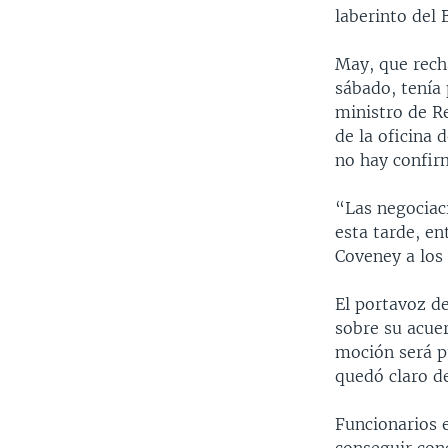
laberinto del B
May, que rech
sábado, tenía 
ministro de R
de la oficina 
no hay confirm
“Las negociaci
esta tarde, en
Coveney a los
El portavoz d
sobre su acue
moción será p
quedó claro d
Funcionarios 