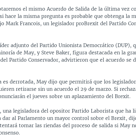
otaremos el mismo Acuerdo de Salida de la última vez c
si hace la misma pregunta es probable que obtenga la 
jo Mark Francois, un legislador proBrexit del Partido C
líder adjunto del Partido Unionista Democrático (DUP), 
noría de May, y Steve Baker, figura destacada en la gra
del Partido Conservador, advirtieron que el acuerdo se d
a es derrotada, May dijo que permitirá que los legislador
uieren retirarse sin un acuerdo el 29 de marzo. Si recha
onunciarán el jueves sobre un aplazamiento del Brexit.
 una legisladora del opositor Partido Laborista que ha l
 dar al Parlamento un mayor control sobre el Brexit, dij
tentará tomar las riendas del proceso de salida si May n
consenso.