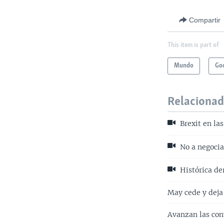
Compartir
This item is part of
Mundo
Goo
Relaciona
Brexit en la
No a negocia
Histórica de
May cede y deja
Avanzan las con