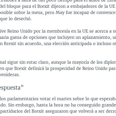
esiones a falta de tan poco tiempo para el adiós de Lon
del bloque para el Brexit dijeron a embajadores de la U
sible sobre la mesa, pero May fue incapaz de convencer
 que lo desechó.
vive Reino Unido por la membresía en la UE se acerca a s
naria gama de opciones que incluyen un aplazamiento, u
n Brexit sin acuerdo, una elección anticipada o incluso o
inal sigue sin estar claro, aunque la mayoría de los diplo
en que Brexit definirá la prosperidad de Reino Unido par
venideras.
espuesta”
 los parlamentarios votar el martes sobre lo que esperab
ado. Sin embargo, hasta la hora no ha conseguido grand
 partidarios del Brexit aseguraron que volverá a ser derr