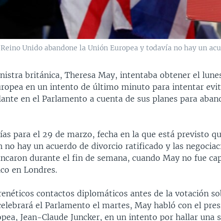
l Reino Unido abandone la Unión Europea y todavía no hay un acu
nistra británica, Theresa May, intentaba obtener el lune
uropea en un intento de último minuto para intentar evit
lante en el Parlamento a cuenta de sus planes para aban
días para el 29 de marzo, fecha en la que está previsto 
n no hay un acuerdo de divorcio ratificado y las negociac
ancaron durante el fin de semana, cuando May no fue c
ico en Londres.
renéticos contactos diplomáticos antes de la votación so
elebrará el Parlamento el martes, May habló con el pres
ea, Jean-Claude Juncker, en un intento por hallar una s