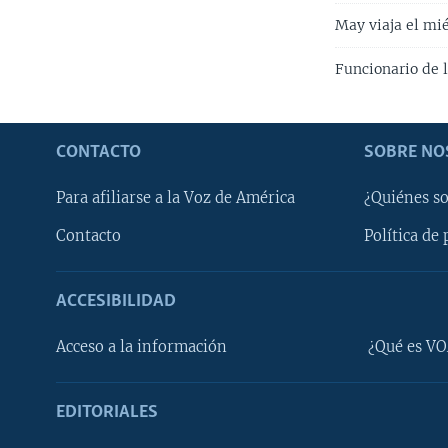
May viaja el mié
Funcionario de l
CONTACTO
SOBRE NO
Para afiliarse a la Voz de América
¿Quiénes s
Contacto
Política de 
ACCESIBILIDAD
Learning English
Acceso a la información
¿Qué es VO
SÍGANOS
EDITORIALES