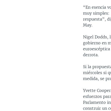
“En esencia v
muy simples: 
respuesta”, di
May.
Nigel Dodds, 
gobierno en mi
euroescéptica 
derrota.
Si la propuest
miércoles si q
medida, se pr
Yvette Cooper,
esfuerzos para
Parlamento in
construir un 