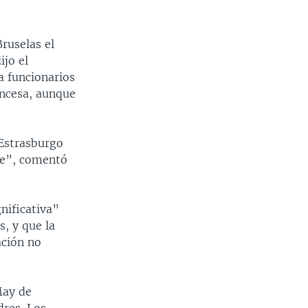
ruselas el
ijo el
a funcionarios
ancesa, aunque
 Estrasburgo
ble”, comentó
nificativa”
, y que la
ación no
May de