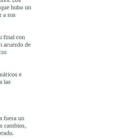
dres. Los
E que hubo un
 a sus
u final con
n acuerdo de
tro
máticos e
a las
a fuera un
es cambios,
otado.