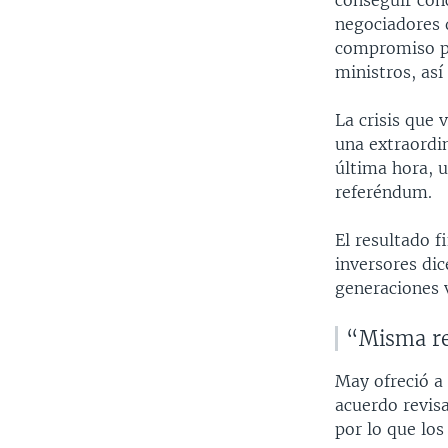
conseguir conc
negociadores 
compromiso po
ministros, así
La crisis que 
una extraordi
última hora, u
referéndum.
El resultado f
inversores dic
generaciones 
“Misma r
May ofreció a
acuerdo revis
por lo que los