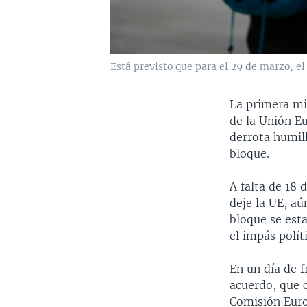
Está previsto que para el 29 de marzo, e
La primera mi
de la Unión E
derrota humil
bloque.
A falta de 18 
deje la UE, aú
bloque se est
el impás polít
En un día de f
acuerdo, que c
Comisión Europ