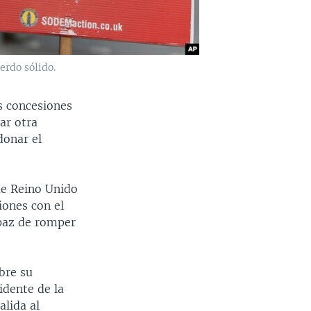
erdo sólido.
s concesiones
ar otra
donar el
que Reino Unido
iones con el
apaz de romper
bre su
idente de la
alida al