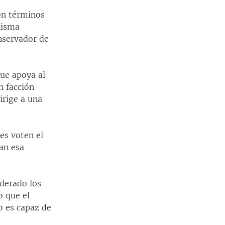
on términos
misma
onservador de
que apoya al
n facción
irige a una
es voten el
zan esa
iderado los
o que el
o es capaz de