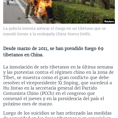
MULTIMEDIA
VENEZUELA
NICARAGUA
ECONOMÍA
PROGRAMAS TV
BRASIL
ENTRETENIMIENTO Y CULTURA
VIDEOS
RADIO
TECNOLOGÍA
FOTOGRAFÍA
EL MUNDO AL DÍA
La policía intenta sofocar el fuego en un tibetano que se
DIRECT
DEPORTES
AUDIOS
FORO INTERAMERICANO
AVANCE INFORMATIVO
inmoló frente a la embajada China Nueva Delhi.
DOCUMENTALES DE LA VOA
CIENCIA Y SALUD
VISIÓN 360
AUDIONOTICIAS
Desde marzo de 2011, se han prendido fuego 69
LAS CLAVES
BUENOS DÍAS AMÉRICA
tibetanos en China.
Learning English
PANORAMA
ESTADOS UNIDOS AL DÍA
La inmolación de seis tibetanos en la última semana
SÍGANOS
EL MUNDO AL DÍA [RADIO]
y las protestas contra el régimen chino en la zona de
Tíbet, se muestra como el gran conflicto que debe
FORO [RADIO]
resolver el vicepresidente Xi Jinping, que sucederá a
Hu Jintao en la secretaría general del Partido
DEPORTIVO INTERNACIONAL
Comunista Chino (PCCh) en el congreso que
Idiomas
comenzó el jueves y en la presidencia del país el
NOTA ECONÓMICA
próximo mes de marzo.
ENTRETENIMIENTO
Luego de los suicidios se han reforzado las medidas