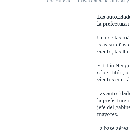
Una calle de Okinawa donde las lluvias y 
Las autoridad
la prefectura 
Una de las má
islas sureñas 
viento, las ll
El tifón Neog
súper tifón, p
vientos con r
Las autoridad
la prefectura 
jefe del gabin
mayores.
La base aérea