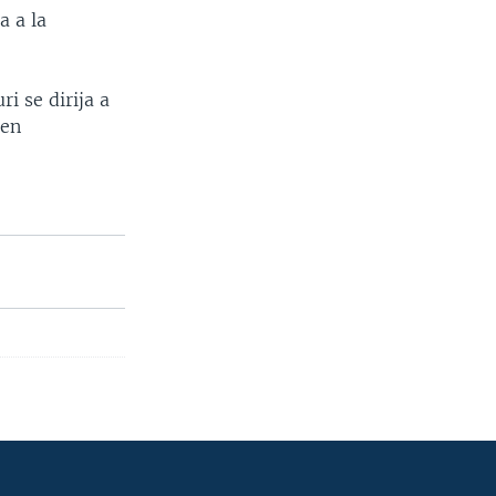
a a la
i se dirija a
 en