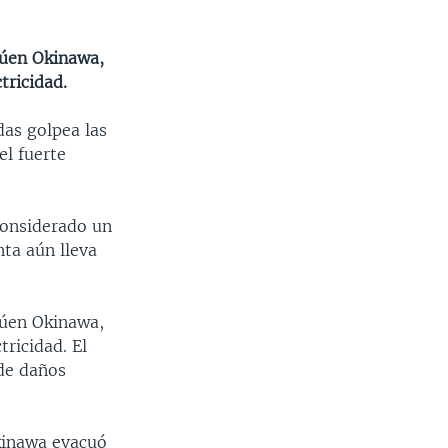
cúen Okinawa,
tricidad.
das golpea las
el fuerte
considerado un
nta aún lleva
cúen Okinawa,
tricidad. El
 de daños
Okinawa evacuó