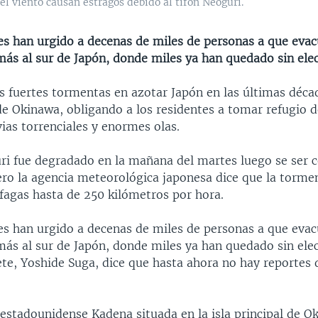
el viento causan estragos debido al tifón Neoguri.
es han urgido a decenas de miles de personas a que eva
más al sur de Japón, donde miles ya han quedado sin elec
s fuertes tormentas en azotar Japón en las últimas déca
de Okinawa, obligando a los residentes a tomar refugio d
uvias torrenciales y enormes olas.
uri fue degradado en la mañana del martes luego se ser 
ero la agencia meteorológica japonesa dice que la torme
áfagas hasta de 250 kilómetros por hora.
es han urgido a decenas de miles de personas a que eva
más al sur de Japón, donde miles ya han quedado sin elec
ete, Yoshide Suga, dice que hasta ahora no hay reportes
 estadounidense Kadena situada en la isla principal de 