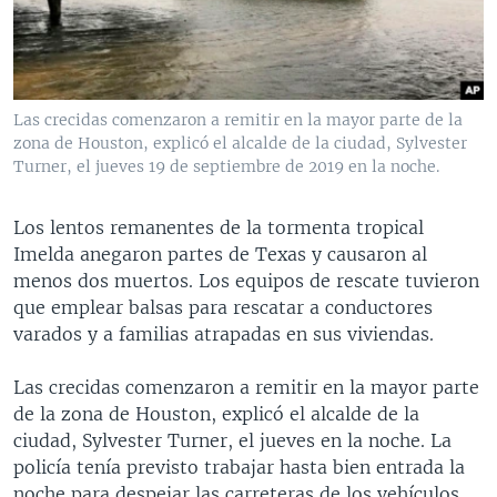
MULTIMEDIA
VENEZUELA
NICARAGUA
ECONOMÍA
PROGRAMAS TV
BRASIL
ENTRETENIMIENTO Y CULTURA
VIDEOS
RADIO
TECNOLOGÍA
FOTOGRAFÍA
EL MUNDO AL DÍA
Las crecidas comenzaron a remitir en la mayor parte de la
DIRECT
DEPORTES
AUDIOS
FORO INTERAMERICANO
AVANCE INFORMATIVO
zona de Houston, explicó el alcalde de la ciudad, Sylvester
Turner, el jueves 19 de septiembre de 2019 en la noche.
DOCUMENTALES DE LA VOA
CIENCIA Y SALUD
VISIÓN 360
AUDIONOTICIAS
LAS CLAVES
BUENOS DÍAS AMÉRICA
Los lentos remanentes de la tormenta tropical
Learning English
Imelda anegaron partes de Texas y causaron al
PANORAMA
ESTADOS UNIDOS AL DÍA
menos dos muertos. Los equipos de rescate tuvieron
SÍGANOS
EL MUNDO AL DÍA [RADIO]
que emplear balsas para rescatar a conductores
varados y a familias atrapadas en sus viviendas.
FORO [RADIO]
DEPORTIVO INTERNACIONAL
Las crecidas comenzaron a remitir en la mayor parte
Idiomas
de la zona de Houston, explicó el alcalde de la
NOTA ECONÓMICA
ciudad, Sylvester Turner, el jueves en la noche. La
ENTRETENIMIENTO
policía tenía previsto trabajar hasta bien entrada la
noche para despejar las carreteras de los vehículos