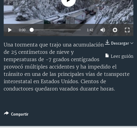
MULTIMEDIA
VENEZUELA
NICARAGUA
ECONOMÍA
PROGRAMAS TV
BRASIL
ENTRETENIMIENTO Y CULTURA
VIDEOS
RADIO
TECNOLOGÍA
FOTOGRAFÍA
EL MUNDO AL DÍA
0:00
1:42
DIRECT
DEPORTES
AUDIOS
FORO INTERAMERICANO
AVANCE INFORMATIVO
Descargar
Una tormenta que trajo una acumulación
DOCUMENTALES DE LA VOA
CIENCIA Y SALUD
VISIÓN 360
AUDIONOTICIAS
de 25 centímetros de nieve y
Leer guión
temperaturas de -7 grados centígrados
LAS CLAVES
BUENOS DÍAS AMÉRICA
Learning English
provocó múltiples accidentes y ha impedido el
PANORAMA
ESTADOS UNIDOS AL DÍA
tránsito en una de las principales vías de transporte
interestatal en Estados Unidos. Cientos de
SÍGANOS
EL MUNDO AL DÍA [RADIO]
conductores quedaron varados durante horas.
FORO [RADIO]
DEPORTIVO INTERNACIONAL
Idiomas
Compartir
NOTA ECONÓMICA
ENTRETENIMIENTO