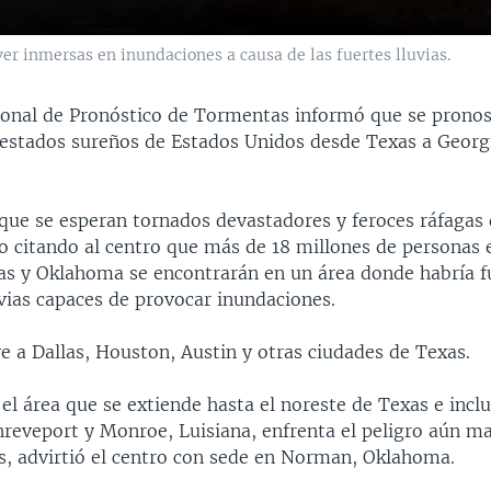
ver inmersas en inundaciones a causa de las fuertes lluvias.
ional de Pronóstico de Tormentas informó que se pronos
estados sureños de Estados Unidos desde Texas a Georgi
 que se esperan tornados devastadores y feroces ráfagas 
o citando al centro que más de 18 millones de personas 
as y Oklahoma se encontrarán en un área donde habría f
vias capaces de provocar inundaciones.
e a Dallas, Houston, Austin y otras ciudades de Texas.
 el área que se extiende hasta el noreste de Texas e incl
hreveport y Monroe, Luisiana, enfrenta el peligro aún m
es, advirtió el centro con sede en Norman, Oklahoma.