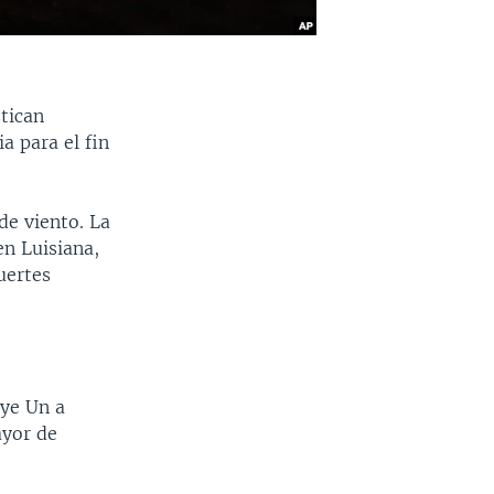
tican
a para el fin
de viento. La
en Luisiana,
uertes
uye Un a
ayor de