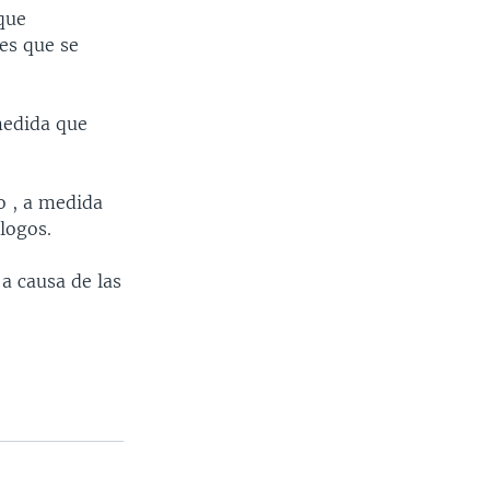
que
es que se
medida que
o , a medida
logos.
a causa de las