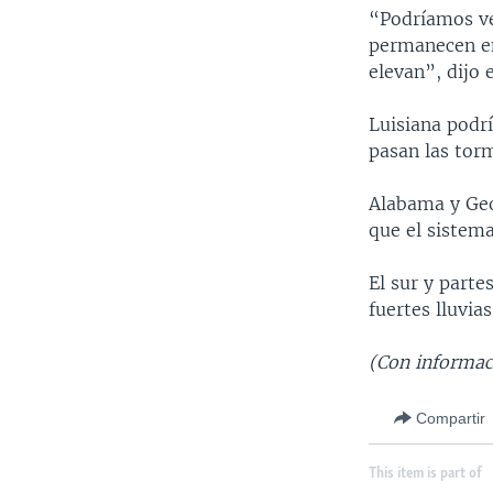
“Podríamos ve
permanecen en
elevan”, dijo
Luisiana podr
pasan las torm
Alabama y Geo
que el sistema
El sur y parte
fuertes lluvias
(Con informac
Compartir
This item is part of