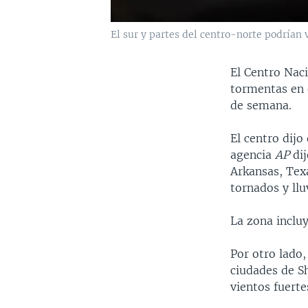
El sur y partes del centro-norte podrían 
El Centro Nac
tormentas en 
de semana.
El centro dijo
agencia
AP
dij
Arkansas, Tex
tornados y llu
La zona incluy
Por otro lado,
ciudades de S
vientos fuert