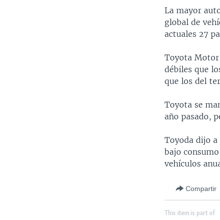
La mayor auto
global de vehí
actuales 27 pa
Toyota Motor 
débiles que l
que los del te
Toyota se man
año pasado, p
Toyoda dijo a
bajo consumo 
vehículos anu
Compartir
This item is part of