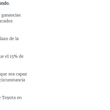
undo.
s ganancias
ercados
lazo de la
ue el 15% de
que sea capaz
circunstancia
e Toyota en