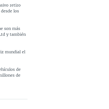
sivo retiro
 desde los
ue son más
Ltd y también
iz mundial el
ehículos de
illones de