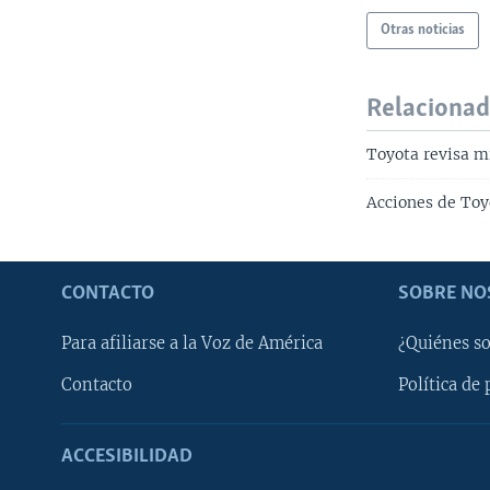
Otras noticias
Relaciona
Toyota revisa m
Acciones de Toy
CONTACTO
SOBRE NO
Para afiliarse a la Voz de América
¿Quiénes s
Contacto
Política de 
ACCESIBILIDAD
Learning English