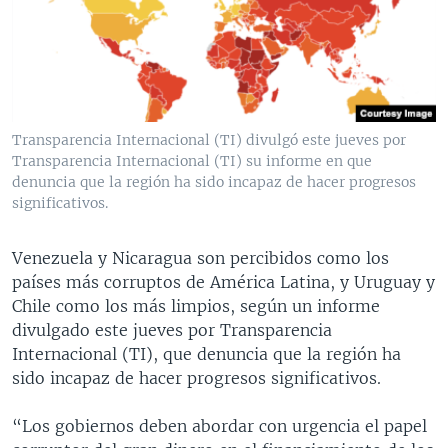
MULTIMEDIA
VENEZUELA
NICARAGUA
ECONOMÍA
PROGRAMAS TV
BRASIL
ENTRETENIMIENTO Y CULTURA
VIDEOS
RADIO
TECNOLOGÍA
FOTOGRAFÍA
EL MUNDO AL DÍA
DIRECT
DEPORTES
AUDIOS
FORO INTERAMERICANO
AVANCE INFORMATIVO
Transparencia Internacional (TI) divulgó este jueves por
Transparencia Internacional (TI) su informe en que
DOCUMENTALES DE LA VOA
CIENCIA Y SALUD
VISIÓN 360
AUDIONOTICIAS
denuncia que la región ha sido incapaz de hacer progresos
LAS CLAVES
BUENOS DÍAS AMÉRICA
significativos.
Learning English
PANORAMA
ESTADOS UNIDOS AL DÍA
Venezuela y Nicaragua son percibidos como los
SÍGANOS
EL MUNDO AL DÍA [RADIO]
países más corruptos de América Latina, y Uruguay y
Chile como los más limpios, según un informe
FORO [RADIO]
divulgado este jueves por Transparencia
DEPORTIVO INTERNACIONAL
Internacional (TI), que denuncia que la región ha
Idiomas
sido incapaz de hacer progresos significativos.
NOTA ECONÓMICA
ENTRETENIMIENTO
“Los gobiernos deben abordar con urgencia el papel