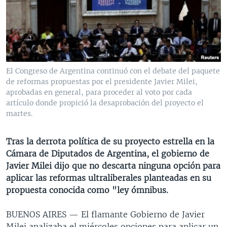
MULTIMEDIA
VENEZUELA
NICARAGUA
ECONOMÍA
PROGRAMAS TV
BRASIL
ENTRETENIMIENTO Y CULTURA
VIDEOS
RADIO
TECNOLOGÍA
FOTOGRAFÍA
EL MUNDO AL DÍA
DIRECT
DEPORTES
AUDIOS
FORO INTERAMERICANO
AVANCE INFORMATIVO
El Congreso de Argentina continuó con el debate del paquete
de reformas propuestas por el presidente Javier Milei,
DOCUMENTALES DE LA VOA
CIENCIA Y SALUD
VISIÓN 360
AUDIONOTICIAS
aprobadas en general, para proceder al voto por cada
LAS CLAVES
BUENOS DÍAS AMÉRICA
artículo donde propició la desaprobación del proyecto el
Learning English
martes.
PANORAMA
ESTADOS UNIDOS AL DÍA
SÍGANOS
EL MUNDO AL DÍA [RADIO]
Tras la derrota política de su proyecto estrella en la
Cámara de Diputados de Argentina, el gobierno de
FORO [RADIO]
Javier Milei dijo que no descarta ninguna opción para
DEPORTIVO INTERNACIONAL
aplicar las reformas ultraliberales planteadas en su
Idiomas
propuesta conocida como "ley ómnibus.
NOTA ECONÓMICA
ENTRETENIMIENTO
BUENOS AIRES —
El flamante Gobierno de Javier
Milei analizaba el miércoles opciones para aplicar un