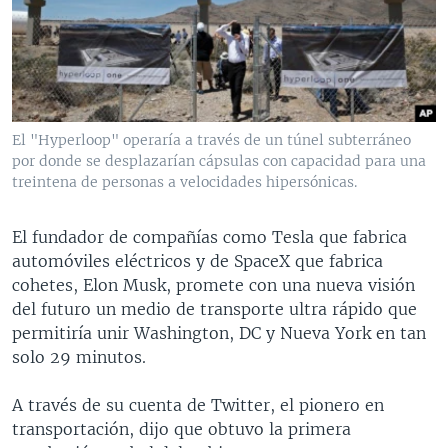
MULTIMEDIA
VENEZUELA
NICARAGUA
ECONOMÍA
PROGRAMAS TV
BRASIL
ENTRETENIMIENTO Y CULTURA
VIDEOS
RADIO
TECNOLOGÍA
FOTOGRAFÍA
EL MUNDO AL DÍA
DIRECT
DEPORTES
AUDIOS
FORO INTERAMERICANO
AVANCE INFORMATIVO
El "Hyperloop" operaría a través de un túnel subterráneo
por donde se desplazarían cápsulas con capacidad para una
DOCUMENTALES DE LA VOA
CIENCIA Y SALUD
VISIÓN 360
AUDIONOTICIAS
treintena de personas a velocidades hipersónicas.
LAS CLAVES
BUENOS DÍAS AMÉRICA
Learning English
PANORAMA
ESTADOS UNIDOS AL DÍA
El fundador de compañías como Tesla que fabrica
automóviles eléctricos y de SpaceX que fabrica
SÍGANOS
EL MUNDO AL DÍA [RADIO]
cohetes, Elon Musk, promete con una nueva visión
FORO [RADIO]
del futuro un medio de transporte ultra rápido que
permitiría unir Washington, DC y Nueva York en tan
DEPORTIVO INTERNACIONAL
solo 29 minutos.
Idiomas
NOTA ECONÓMICA
A través de su cuenta de Twitter, el pionero en
ENTRETENIMIENTO
transportación, dijo que obtuvo la primera