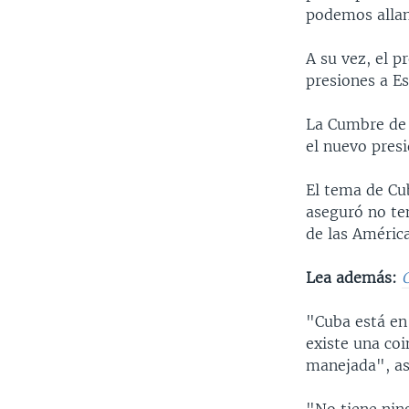
MULTIMEDIA
VENEZUELA
NICARAGUA
ECONOMÍA
podemos allan
PROGRAMAS TV
BRASIL
ENTRETENIMIENTO Y CULTURA
VIDEOS
A su vez, el 
RADIO
TECNOLOGÍA
FOTOGRAFÍA
EL MUNDO AL DÍA
presiones a E
DIRECT
DEPORTES
AUDIOS
FORO INTERAMERICANO
AVANCE INFORMATIVO
La Cumbre de 
DOCUMENTALES DE LA VOA
CIENCIA Y SALUD
VISIÓN 360
AUDIONOTICIAS
el nuevo pres
LAS CLAVES
BUENOS DÍAS AMÉRICA
El tema de Cub
PANORAMA
ESTADOS UNIDOS AL DÍA
aseguró no te
de las América
EL MUNDO AL DÍA [RADIO]
FORO [RADIO]
Lea además:
DEPORTIVO INTERNACIONAL
"Cuba está en
NOTA ECONÓMICA
existe una co
manejada", as
ENTRETENIMIENTO