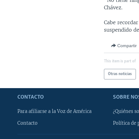
"No tiene nin
Chávez.
Cabe recordar 
suspendido de
Compartir
This item is part of
Otras noticias
CONTACTO
SOBRE NO
Para afiliarse a la Voz de América
¿Quiénes s
Contacto
Política de 