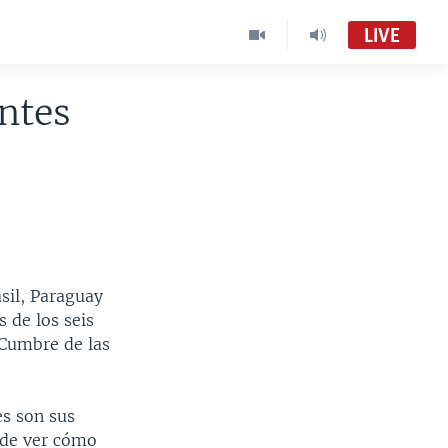
LIVE
antes
Visión 360 [Radio]
Audio en vivo
Visión 360:
VOA Spanish MC01
sil, Paraguay
 de los seis
 Cumbre de las
s son sus
r de ver cómo