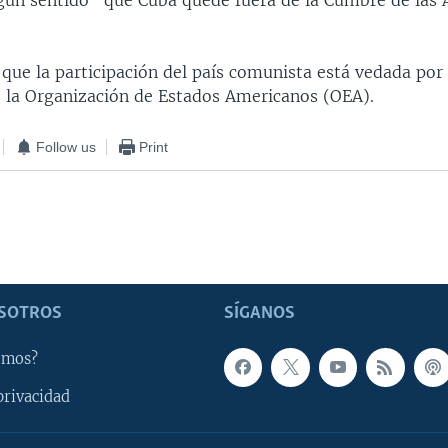
gún sentido" que Cuba quede fuera de la Cumbre de las A
que la participación del país comunista está vedada por
 la Organización de Estados Americanos (OEA).
Follow us
Print
SOTROS
SÍGANOS
omos?
privacidad