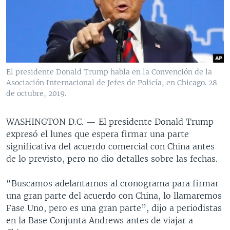
MULTIMEDIA
VENEZUELA
NICARAGUA
ECONOMÍA
PROGRAMAS TV
BRASIL
ENTRETENIMIENTO Y CULTURA
VIDEOS
RADIO
TECNOLOGÍA
FOTOGRAFÍA
EL MUNDO AL DÍA
DIRECT
DEPORTES
AUDIOS
FORO INTERAMERICANO
AVANCE INFORMATIVO
El presidente Donald Trump habla en la Convención de la
Asociación Internacional de Jefes de Policía, en Chicago. 28
DOCUMENTALES DE LA VOA
CIENCIA Y SALUD
VISIÓN 360
AUDIONOTICIAS
de octubre, 2019.
LAS CLAVES
BUENOS DÍAS AMÉRICA
Learning English
PANORAMA
ESTADOS UNIDOS AL DÍA
WASHINGTON D.C. —
El presidente Donald Trump
expresó el lunes que espera firmar una parte
SÍGANOS
EL MUNDO AL DÍA [RADIO]
significativa del acuerdo comercial con China antes
FORO [RADIO]
de lo previsto, pero no dio detalles sobre las fechas.
DEPORTIVO INTERNACIONAL
“Buscamos adelantarnos al cronograma para firmar
Idiomas
NOTA ECONÓMICA
una gran parte del acuerdo con China, lo llamaremos
Fase Uno, pero es una gran parte”, dijo a periodistas
ENTRETENIMIENTO
en la Base Conjunta Andrews antes de viajar a