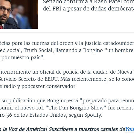
Senado confirma a Kash Patel com
del FBI a pesar de dudas demócrat
cias para las fuerzas del orden y la justicia estadounide
ed social, Truth Social, llamando a Bongino "un hombre 
 por nuestro país".
teriormente un oficial de policía de la ciudad de Nueva
ervicio Secreto de EEUU. Más recientemente, se lo con
e radio y podcaster conservador.
 su publicación que Bongino está "preparado para renun
sumir el nuevo rol. "The Dan Bongino Show" fue recien
o 56 en los Estados Unidos, según Spotify.
 la Voz de América! Suscríbete a nuestros canales de
You