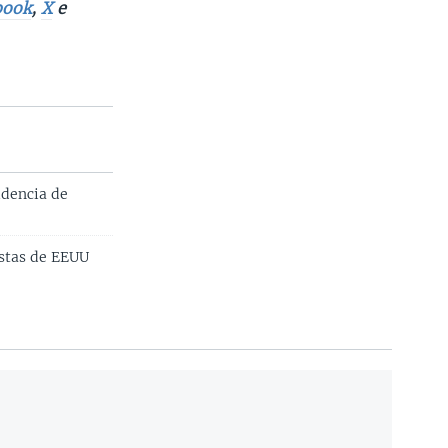
book
,
X
e
idencia de
istas de EEUU