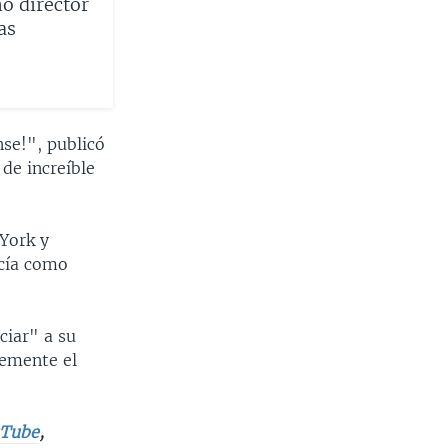
o director
as
nse!", publicó
de increíble
 York y
ocía como
ciar" a su
temente el
Tube
,