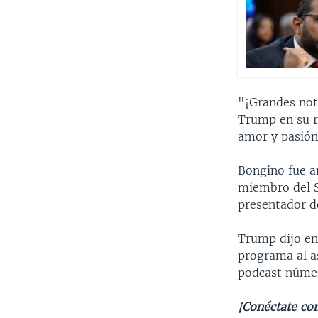
"¡Grandes noti
Trump en su r
amor y pasión
Bongino fue an
miembro del S
presentador d
Trump dijo en
programa al a
podcast númer
¡Conéctate con