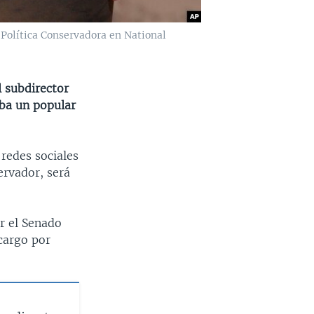
Política Conservadora en National
l subdirector
aba un popular
redes sociales
rvador, será
r el Senado
cargo por