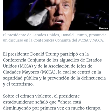
MULTIMEDIA
VENEZUELA
NICARAGUA
ECONOMÍA
PROGRAMAS TV
BRASIL
ENTRETENIMIENTO Y CULTURA
VIDEOS
RADIO
TECNOLOGÍA
FOTOGRAFÍA
EL MUNDO AL DÍA
DIRECT
DEPORTES
AUDIOS
FORO INTERAMERICANO
AVANCE INFORMATIVO
El presidente de Estados Unidos, Donald Trump, pronuncia
un discurso en la Conferencia Conjunta del MCSA y MCCA.
DOCUMENTALES DE LA VOA
CIENCIA Y SALUD
VISIÓN 360
AUDIONOTICIAS
LAS CLAVES
BUENOS DÍAS AMÉRICA
El presidente Donald Trump participó en la
Learning English
PANORAMA
ESTADOS UNIDOS AL DÍA
Conferencia Conjunta de los alguaciles de Estados
Unidos (MCSA) y de la Asociación de Jefes de
SÍGANOS
EL MUNDO AL DÍA [RADIO]
Ciudades Mayores (MCCA), la cual se centró en la
FORO [RADIO]
seguridad pública y la prevención de la delincuencia
y el terrorismo.
DEPORTIVO INTERNACIONAL
Idiomas
NOTA ECONÓMICA
Sobre el crimen violento, el presidente
estadounidense señaló que "ahora está
ENTRETENIMIENTO
disminuyendo por primera vez en mucho tiempo.