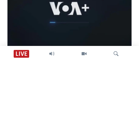
Descarga VOA +
LIVE
Visión 360
Búsqueda
SÍGANOS
CONTACTO