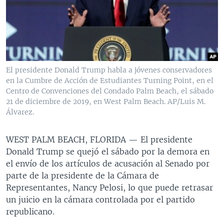
MULTIMEDIA
VENEZUELA
NICARAGUA
ECONOMÍA
PROGRAMAS TV
BRASIL
ENTRETENIMIENTO Y CULTURA
VIDEOS
RADIO
TECNOLOGÍA
FOTOGRAFÍA
EL MUNDO AL DÍA
DIRECT
DEPORTES
AUDIOS
FORO INTERAMERICANO
AVANCE INFORMATIVO
El presidente Donald Trump habla a jóvenes conservadores
en la Cumbre de Acción de Estudiantes Turning Point, en el
DOCUMENTALES DE LA VOA
CIENCIA Y SALUD
VISIÓN 360
AUDIONOTICIAS
Centro de Convenciones del Condado Palm Beach, el sábado
LAS CLAVES
BUENOS DÍAS AMÉRICA
21 de diciembre de 2019, en West Palm Beach. AP/Luis M.
Learning English
Álvarez.
PANORAMA
ESTADOS UNIDOS AL DÍA
SÍGANOS
EL MUNDO AL DÍA [RADIO]
WEST PALM BEACH, FLORIDA —
El presidente
Donald Trump se quejó el sábado por la demora en
FORO [RADIO]
el envío de los artículos de acusación al Senado por
DEPORTIVO INTERNACIONAL
parte de la presidente de la Cámara de
Idiomas
Representantes, Nancy Pelosi, lo que puede retrasar
NOTA ECONÓMICA
un juicio en la cámara controlada por el partido
ENTRETENIMIENTO
republicano.