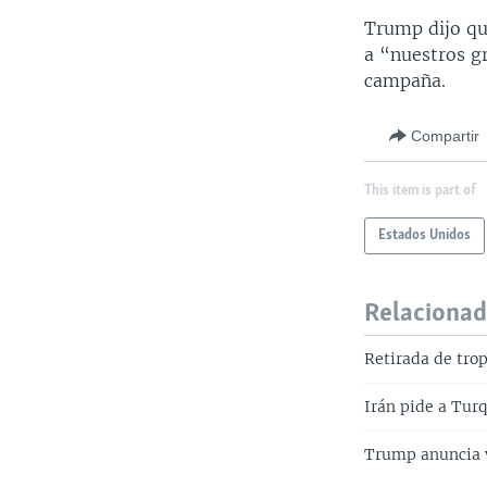
Trump dijo qu
a “nuestros g
campaña.
Compartir
This item is part of
Estados Unidos
Relaciona
Retirada de trop
Irán pide a Turq
Trump anuncia vi