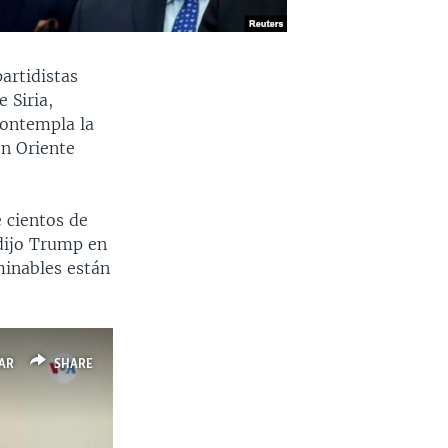
artidistas
 Siria,
ontempla la
en Oriente
 cientos de
dijo Trump en
minables están
AR
SHARE