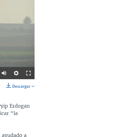
Descargar
SHARE
ayyip Erdogan
icar “la
n ayudado a