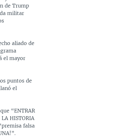
ión de Trump
Ancho
px
da militar
os
echo aliado de
rograma
á el mayor
los puntos de
lanó el
s que “ENTRAR
 LA HISTORIA
“premisa falsa
UNA!”.