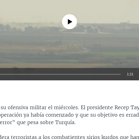
No media source currently available
1:21
INSERTAR
su ofensiva militar el miércoles. El presidente Recep T
operación ya había comenzado y que su objetivo es errad
error” que pesa sobre Turquía.
dera terroristas a los combatientes sirios kurdos que ha