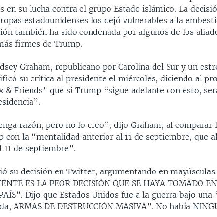
s en su lucha contra el grupo Estado islámico. La decis
 tropas estadounidenses los dejó vulnerables a la embesti
isión también ha sido condenada por algunos de los aliad
más firmes de Trump.
ndsey Graham, republicano por Carolina del Sur y un estr
ficó su crítica al presidente el miércoles, diciendo al p
ox & Friends” que si Trump “sigue adelante con esto, ser
esidencia”.
enga razón, pero no lo creo”, dijo Graham, al comparar 
 con la “mentalidad anterior al 11 de septiembre, que al
l 11 de septiembre”.
ió su decisión en Twitter, argumentando en mayúscula
IENTE ES LA PEOR DECISIÓN QUE SE HAYA TOMADO EN
ÍS”. Dijo que Estados Unidos fue a la guerra bajo una 
tada, ARMAS DE DESTRUCCIÓN MASIVA”. No había NING