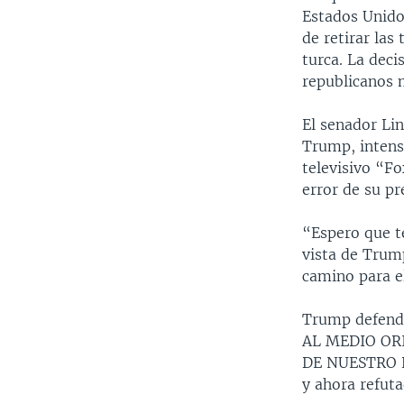
Estados Unido
de retirar las
turca. La dec
republicanos 
El senador Li
Trump, intensi
televisivo “F
error de su pr
“Espero que t
vista de Trump
camino para e
Trump defend
AL MEDIO OR
DE NUESTRO PA
y ahora refu