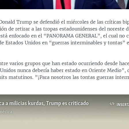
Donald Trump se defendió el miércoles de las críticas bip
ión de retirar a las tropas estadounidenses del noreste de
está enfocado en el “PANORAMA GENERAL”, el cual no c
 de Estados Unidos en “guerras interminables y tontas” 
ntre varios grupos que han estado ocurriendo desde hace
 Unidos nunca debería haber estado en Oriente Medio”, 
uits matutinos. ”¡Para nosotros las tontas guerras inter
.
ca a milicias kurdas, Trump es criticado
INSERT
mérica