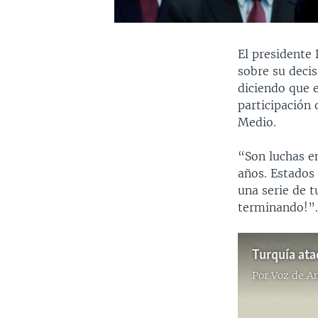
El presidente 
sobre su decis
diciendo que 
participación
Medio.
“Son luchas e
años. Estados
una serie de t
terminando!”
Turquía ata
Por
Voz de A