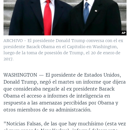
MULTIMEDIA
VENEZUELA
NICARAGUA
ECONOMÍA
PROGRAMAS TV
BRASIL
ENTRETENIMIENTO Y CULTURA
VIDEOS
RADIO
TECNOLOGÍA
FOTOGRAFÍA
EL MUNDO AL DÍA
DIRECT
DEPORTES
AUDIOS
FORO INTERAMERICANO
AVANCE INFORMATIVO
ARCHIVO - El presidente Donald Trump conversa con el ex
presidente Barack Obama en el Capitolio en Washington,
DOCUMENTALES DE LA VOA
CIENCIA Y SALUD
VISIÓN 360
AUDIONOTICIAS
luego de la toma de posesión de Trump, el 20 de enero de
LAS CLAVES
BUENOS DÍAS AMÉRICA
2017.
Learning English
PANORAMA
ESTADOS UNIDOS AL DÍA
WASHINGTON —
El presidente de Estados Unidos,
SÍGANOS
EL MUNDO AL DÍA [RADIO]
Donald Trump, negó el martes un informe que dijera
que consideraba negarle al ex presidente Barack
FORO [RADIO]
Obama el acceso a informes de inteligencia en
DEPORTIVO INTERNACIONAL
respuesta a las amenazas percibidas por Obama y
Idiomas
otros miembros de su administración.
NOTA ECONÓMICA
ENTRETENIMIENTO
"Noticias Falsas, de las que hay muchísimo (esta vez