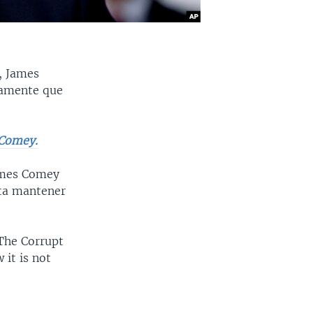
, James
viamente que
 Comey.
James Comey
nta mantener
 The Corrupt
it is not