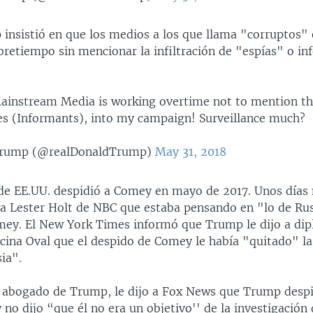
insistió en que los medios a los que llama "corruptos" 
bretiempo sin mencionar la infiltración de "espías" o i
ainstream Media is working overtime not to mention the
ies (Informants), into my campaign! Surveillance much?
Trump (@realDonaldTrump)
May 31, 2018
 de EE.UU. despidió a Comey en mayo de 2017. Unos días
 a Lester Holt de NBC que estaba pensando en "lo de Ru
mey. El New York Times informó que Trump le dijo a di
icina Oval que el despido de Comey le había "quitado" l
ia".
, abogado de Trump, le dijo a Fox News que Trump desp
o dijo “que él no era un objetivo'' de la investigación 