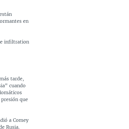
están
nformantes en
 infiltration
 más tarde,
sia" cuando
plomáticos
a presión que
idió a Comey
de Rusia.