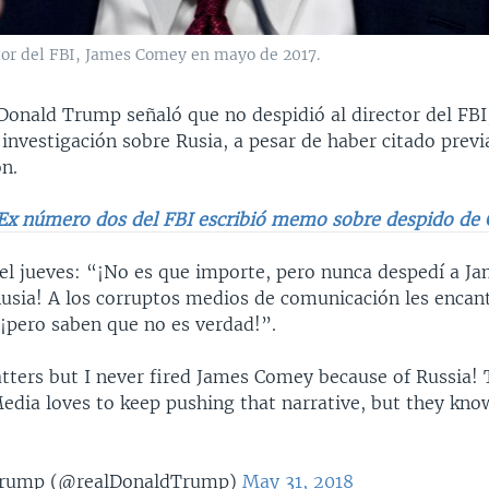
ctor del FBI, James Comey en mayo de 2017.
 Donald Trump señaló que no despidió al director del FBI
 investigación sobre Rusia, a pesar de haber citado pre
ón.
Ex número dos del FBI escribió memo sobre despido de
el jueves: “¡No es que importe, pero nunca despedí a 
Rusia! A los corruptos medios de comunicación les enca
 ¡pero saben que no es verdad!”.
atters but I never fired James Comey because of Russia!
dia loves to keep pushing that narrative, but they know 
Trump (@realDonaldTrump)
May 31, 2018