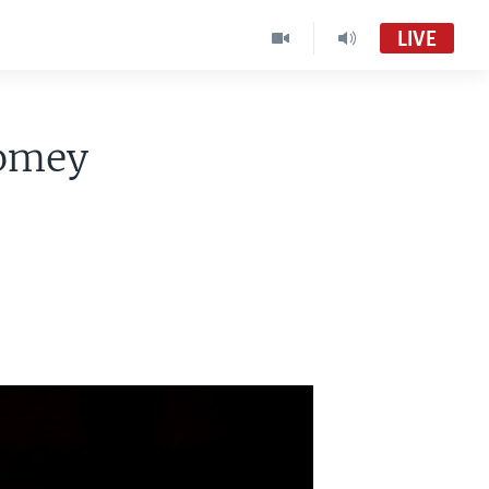
LIVE
Comey