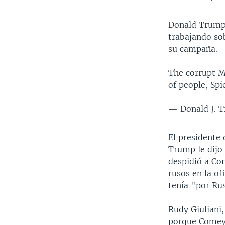
Donald Trump 
trabajando so
su campaña.
The corrupt M
of people, Sp
— Donald J. 
El presidente
Trump le dijo
despidió a Co
rusos en la of
tenía "por Rus
Rudy Giuliani
porque Comey n