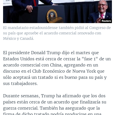
MULTIMEDIA
VENEZUELA
NICARAGUA
ECONOMÍA
PROGRAMAS TV
BRASIL
ENTRETENIMIENTO Y CULTURA
VIDEOS
RADIO
TECNOLOGÍA
FOTOGRAFÍA
EL MUNDO AL DÍA
El mandatario estadounidense también pidió al Congreso de
DIRECT
DEPORTES
AUDIOS
FORO INTERAMERICANO
AVANCE INFORMATIVO
su país que apruebe el acuerdo comercial renovado con
México y Canadá.
DOCUMENTALES DE LA VOA
CIENCIA Y SALUD
VISIÓN 360
AUDIONOTICIAS
LAS CLAVES
BUENOS DÍAS AMÉRICA
El presidente Donald Trump dijo el martes que
Learning English
Estados Unidos está cerca de cerrar la "fase 1" de un
PANORAMA
ESTADOS UNIDOS AL DÍA
acuerdo comercial con China, agregando en un
SÍGANOS
EL MUNDO AL DÍA [RADIO]
discurso en el Club Económico de Nueva York que
sólo aceptará un tratado si es bueno para su país y
FORO [RADIO]
sus trabajadores.
DEPORTIVO INTERNACIONAL
Idiomas
Durante semanas, Trump ha afirmado que los dos
NOTA ECONÓMICA
países están cerca de un acuerdo que finalizaría su
ENTRETENIMIENTO
guerra comercial. También ha asegurado que la
firma de dicho tratado podría producirse en una