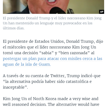
MULTIMEDIA
VENEZUELA
NICARAGUA
ECONOMÍA
PROGRAMAS TV
BRASIL
ENTRETENIMIENTO Y CULTURA
VIDEOS
El presidente Donald Trump y el líder norcoreano Kim Jong
RADIO
TECNOLOGÍA
FOTOGRAFÍA
EL MUNDO AL DÍA
Un han mentenido un lenguaje muy provocador en los
últimos días.
DIRECT
DEPORTES
AUDIOS
FORO INTERAMERICANO
AVANCE INFORMATIVO
DOCUMENTALES DE LA VOA
CIENCIA Y SALUD
VISIÓN 360
AUDIONOTICIAS
El presidente de Estados Unidos, Donald Trump, dijo
el miércoles que el líder norcoreano Kim Jong Un
LAS CLAVES
BUENOS DÍAS AMÉRICA
Learning English
tomó una decisión “sabia” y “bien razonada” al
PANORAMA
ESTADOS UNIDOS AL DÍA
postergar un plan para atacar con misiles cerca a las
aguas de la isla de Guam.
SÍGANOS
EL MUNDO AL DÍA [RADIO]
FORO [RADIO]
A través de su cuenta de Twitter, Trump indicó que
“la alternativa podría haber sido catastrófica e
DEPORTIVO INTERNACIONAL
inaceptable”.
Idiomas
NOTA ECONÓMICA
Kim Jong Un of North Korea made a very wise and
ENTRETENIMIENTO
well reasoned decision. The alternative would have