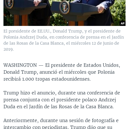
MULTIMEDIA
VENEZUELA
NICARAGUA
ECONOMÍA
PROGRAMAS TV
BRASIL
ENTRETENIMIENTO Y CULTURA
VIDEOS
RADIO
TECNOLOGÍA
FOTOGRAFÍA
EL MUNDO AL DÍA
El presidente de EE.UU., Donald Trump, y el presidente de
DIRECT
DEPORTES
AUDIOS
FORO INTERAMERICANO
AVANCE INFORMATIVO
Polonia Andrzej Duda, en conferencia de prensa en el Jardín
de las Rosas de la Casa Blanca, el miércoles 12 de junio de
DOCUMENTALES DE LA VOA
CIENCIA Y SALUD
VISIÓN 360
AUDIONOTICIAS
2019.
LAS CLAVES
BUENOS DÍAS AMÉRICA
Learning English
WASHINGTON —
El presidente de Estados Unidos,
PANORAMA
ESTADOS UNIDOS AL DÍA
Donald Trump, anunció el miércoles que Polonia
SÍGANOS
EL MUNDO AL DÍA [RADIO]
recibirá 1.000 tropas estadounidenses.
FORO [RADIO]
Trump hizo el anuncio, durante una conferencia de
DEPORTIVO INTERNACIONAL
prensa conjunta con el presidente polaco Andrzej
Idiomas
Duda en el Jardín de las Rosas de la Casa Blanca.
NOTA ECONÓMICA
ENTRETENIMIENTO
Anteriormente, durante una sesión de fotografía e
intercambio con periodistas, Trump dijo que su