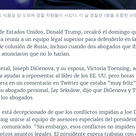
 식품점 앞 도로에 경찰 차량들이 서있다. 이 날 경찰관 1명을 포함한 10
 de Estados Unidos, Donald Trump, recalcó el domingo q
 reunir a un equipo legal superior para defenderlo en la
le colusión de Rusia, incluso cuando dos abogados que i
 anunciaron que no lo harían.
ederal, Joseph DiGenova, y su esposa, Victoria Toensing, 
 ayudar a representar al líder de los EE. UU. pero horas
era en un comentario en Twitter que estaba "muy feliz"
 su abogado personal, Jay Sekulow, dijo que DiGenova y 
 los abogados.
e está decepcionado de que los conflictos impidan a Joe
ing unirse al equipo de asesores especiales del president
 comunicado. "Sin embargo, esos conflictos no impiden
otros asuntos legales. El presidente espera trabajar con 