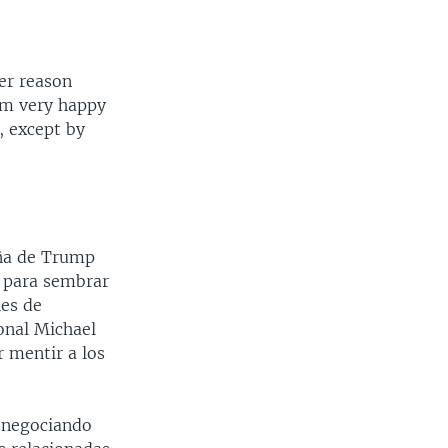
her reason
 am very happy
, except by
aña de Trump
a para sembrar
nes de
onal Michael
 mentir a los
o negociando