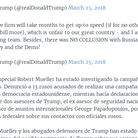
Trump (@realDonaldTrump)
March 25, 2018
law firm will take months to get up to speed (if for no ot
bill more), which is unfair to our great country - and I
ing team. Besides, there was NO COLLUSION with Russia
ry and the Dems!
Trump (@realDonaldTrump)
March 25, 2018
especial Robert Mueller ha estado investigando la camp
. Denunció a 13 rusos acusados de realizar una campañ
la democracia estadounidense, mientras hacía declaracio
de dos asesores de Trump, el ex asesor de seguridad naci
esor de asuntos internacionales George Papadopoulos, por
 federales sobre sus contactos con oficiales rusos.
 Mueller y los abogados defensores de Trump han estad