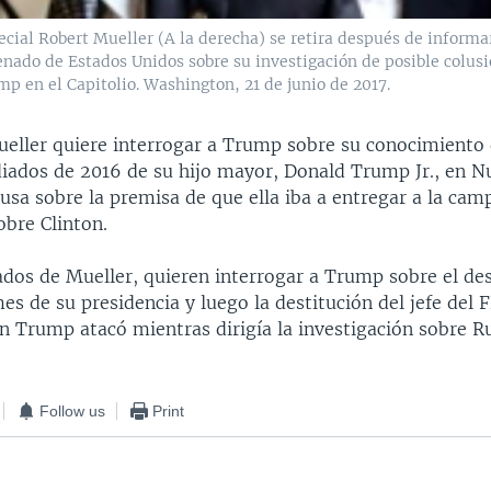
ecial Robert Mueller (A la derecha) se retira después de informar
nado de Estados Unidos sobre su investigación de posible colusi
p en el Capitolio. Washington, 21 de junio de 2017.
ueller quiere interrogar a Trump sobre su conocimiento
iados de 2016 de su hijo mayor, Donald Trump Jr., en N
usa sobre la premisa de que ella iba a entregar a la ca
obre Clinton.
os de Mueller, quieren interrogar a Trump sobre el de
es de su presidencia y luego la destitución del jefe del 
n Trump atacó mientras dirigía la investigación sobre Ru
Follow us
Print