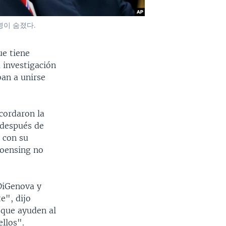
명이 숨졌다.
ue tiene
 investigación
ban a unirse
acordaron la
 después de
 con su
Toensing no
 DiGenova y
e", dijo
 que ayuden al
ellos".