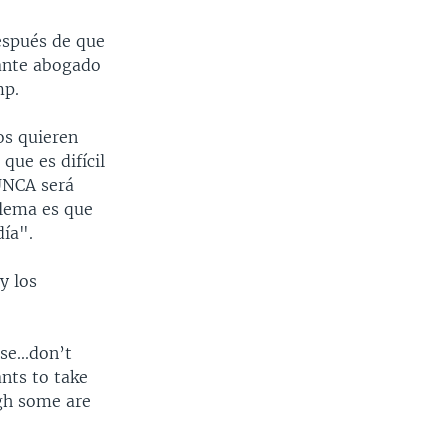
espués de que
tante abogado
mp.
os quieren
que es difícil
UNCA será
blema es que
ía".
y los
e...don’t
ants to take
gh some are