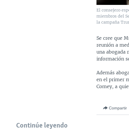
El consejero esp
miembros del Se
la campaña Trum
Se cree que M
reunión a med
una abogada r
información s
Además abogad
en el primer m
Comey, a quie
Compartir
Continúe leyendo