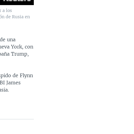
 a los
ón de Rusia en
 de una
ueva York, con
mpaña Trump,
spido de Flynn
FBI James
sia.