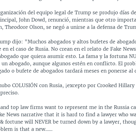
rganización del equipo legal de Trump se produjo días d
incipal, John Dowd, renunció, mientras que otro impor
, Theodore Olson, se negó a unirse a la defensa de Tru
rump dijo: "Muchos abogados y altos bufetes de abogad
en el caso de Rusia. No crean en el relato de Fake News 
abogado que quiera asumir esto. La fama y la fortuna N
 un abogado, aunque algunos estén en conflicto. El pro
ado o bufete de abogados tardará meses en ponerse al d
ubo COLUSIÓN con Rusia, ¡excepto por Crooked Hillary 
preciso.
and top law firms want to represent me in the Russia cas
ke News narrative that it is hard to find a lawyer who w
 & fortune will NEVER be turned down by a lawyer, thou
blem is that a new......