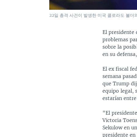
22일 총격 사건이 발생한 미국 콜로라도 볼더의
El presidente
problemas para
sobre la posib
en su defensa,
El ex fiscal f
semana pasada
que Trump dij
equipo legal,
estarían entre
"El president
Victoria Toens
Sekulow en un
presidente en 