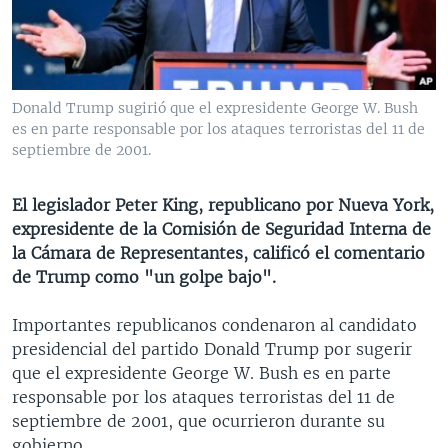
MULTIMEDIA
VENEZUELA
NICARAGUA
ECONOMÍA
PROGRAMAS TV
BRASIL
ENTRETENIMIENTO Y CULTURA
VIDEOS
RADIO
TECNOLOGÍA
FOTOGRAFÍA
EL MUNDO AL DÍA
Donald Trump sugirió que el expresidente George W. Bush
DIRECT
DEPORTES
AUDIOS
FORO INTERAMERICANO
AVANCE INFORMATIVO
es en parte responsable por los ataques terroristas del 11 de
septiembre de 2001.
DOCUMENTALES DE LA VOA
CIENCIA Y SALUD
VISIÓN 360
AUDIONOTICIAS
LAS CLAVES
BUENOS DÍAS AMÉRICA
El legislador Peter King, republicano por Nueva York,
Learning English
expresidente de la Comisión de Seguridad Interna de
PANORAMA
ESTADOS UNIDOS AL DÍA
la Cámara de Representantes, calificó el comentario
SÍGANOS
EL MUNDO AL DÍA [RADIO]
de Trump como "un golpe bajo".
FORO [RADIO]
Importantes republicanos condenaron al candidato
DEPORTIVO INTERNACIONAL
presidencial del partido Donald Trump por sugerir
Idiomas
que el expresidente George W. Bush es en parte
NOTA ECONÓMICA
responsable por los ataques terroristas del 11 de
ENTRETENIMIENTO
septiembre de 2001, que ocurrieron durante su
gobierno.