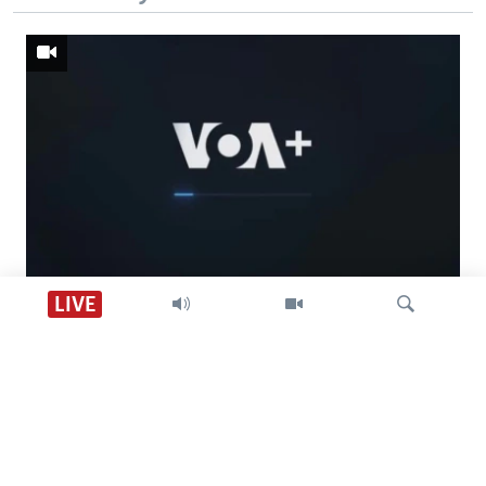
Descarga VOA +
LIVE
Visión 360
Búsqueda
SÍGANOS