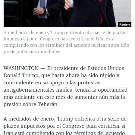
MULTIMEDIA
VENEZUELA
NICARAGUA
ECONOMÍA
PROGRAMAS TV
BRASIL
ENTRETENIMIENTO Y CULTURA
VIDEOS
RADIO
TECNOLOGÍA
FOTOGRAFÍA
EL MUNDO AL DÍA
A mediados de enero, Trump enfrenta otra serie de plazos
DIRECT
DEPORTES
AUDIOS
FORO INTERAMERICANO
AVANCE INFORMATIVO
impuestos por el Congreso para certificar si Irán está
cumpliendo con los términos del acuerdo nuclear entre Irán
DOCUMENTALES DE LA VOA
CIENCIA Y SALUD
VISIÓN 360
AUDIONOTICIAS
y seis potencias mundiales.
LAS CLAVES
BUENOS DÍAS AMÉRICA
Learning English
WASHINGTON —
El presidente de Estados Unidos,
PANORAMA
ESTADOS UNIDOS AL DÍA
Donald Trump, que hasta ahora ha sido rápido y
SÍGANOS
EL MUNDO AL DÍA [RADIO]
contundente en su apoyo a las protestas
antigubernamentales iraníes, tendrá la oportunidad
FORO [RADIO]
más adelante en este mes de aumentar aún más la
DEPORTIVO INTERNACIONAL
presión sobre Teherán.
Idiomas
NOTA ECONÓMICA
A mediados de enero, Trump enfrenta otra serie de
ENTRETENIMIENTO
plazos impuestos por el Congreso para certificar si
Irán está cumpliendo con los términos del acuerdo