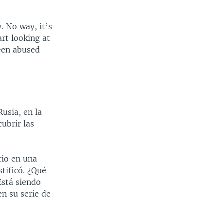
 No way, it’s
art looking at
een abused
usia, en la
ubrir las
rio en una
stificó. ¿Qué
Está siendo
n su serie de