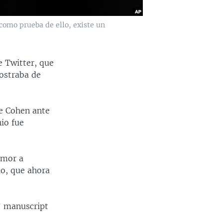
omo prueba de ello, existe un
e Twitter, que
mostraba de
de Cohen ante
nio fue
amor a
io, que ahora
” manuscript