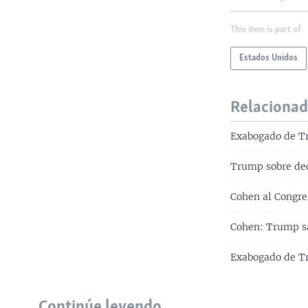
This item is part of
Estados Unidos
Relaciona
Exabogado de Tr
Trump sobre dec
Cohen al Congre
Cohen: Trump sa
Exabogado de Tr
Continúe leyendo