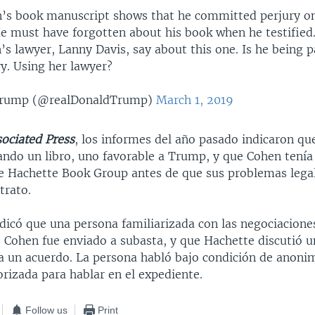
’s book manuscript shows that he committed perjury on
He must have forgotten about his book when he testified
n’s lawyer, Lanny Davis, say about this one. Is he being p
y. Using her lawyer?
Trump (@realDonaldTrump)
March 1, 2019
ociated Press
, los informes del año pasado indicaron q
ndo un libro, uno favorable a Trump, y que Cohen tenía
de Hachette Book Group antes de que sus problemas lega
trato.
dicó que una persona familiarizada con las negociacion
e Cohen fue enviado a subasta, y que Hachette discutió u
 a un acuerdo. La persona habló bajo condición de anon
rizada para hablar en el expediente.
Follow us
Print