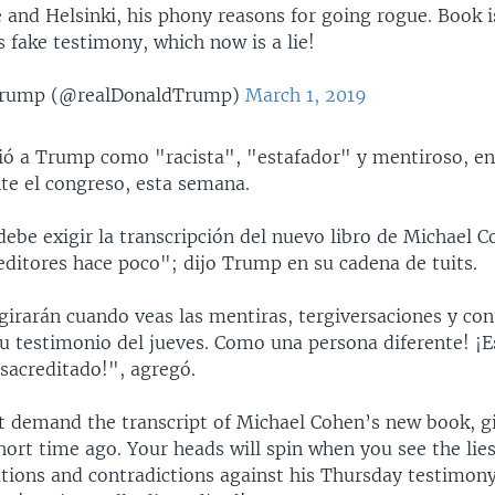
e and Helsinki, his phony reasons for going rogue. Book i
s fake testimony, which now is a lie!
Trump (@realDonaldTrump)
March 1, 2019
ió a Trump como "racista", "estafador" y mentiroso, en
nte el congreso, esta semana.
ebe exigir la transcripción del nuevo libro de Michael C
editores hace poco"; dijo Trump en su cadena de tuits.
girarán cuando veas las mentiras, tergiversaciones y con
su testimonio del jueves. Como una persona diferente! ¡E
sacreditado!", agregó.
 demand the transcript of Michael Cohen’s new book, g
hort time ago. Your heads will spin when you see the lies
tions and contradictions against his Thursday testimony