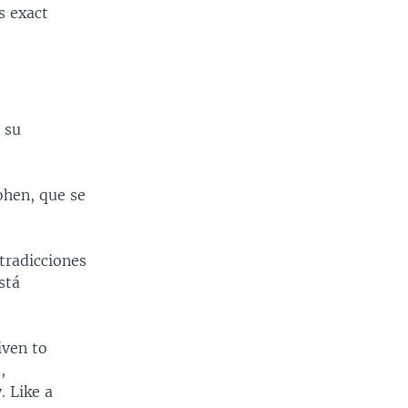
s exact
 su
ohen, que se
tradicciones
stá
iven to
,
. Like a