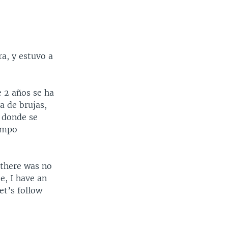
ra, y estuvo a
e 2 años se ha
a de brujas,
o donde se
iempo
 there was no
e, I have an
et’s follow