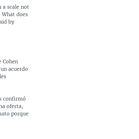
 a scale not
. What does
aid by
ue Cohen
 un acuerdo
les
es confirmó
na oferta,
imato porque