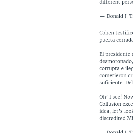
different pers
— Donald J. 
Cohen testific
puerta cerrada
El presidente
desmoronado, 
corrupta e ile
cometieron cr
suficiente. De
Oh’ I see! Now
Collusion exce
idea, let’s lo
discredited Mi
— Donald J. 