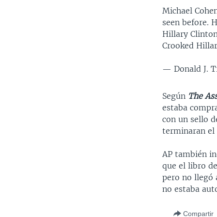
Michael Cohen
seen before. 
Hillary Clinto
Crooked Hillar
— Donald J. 
Según
The Ass
estaba compra
con un sello 
terminaran el 
AP también in
que el libro d
pero no llegó
no estaba auto
Compartir