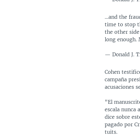
...and the fr
time to stop t
the other sid
long enough.
— Donald J. 
Cohen testifi
campaña presid
acusaciones s
"El manuscrit
escala nunca a
dice sobre est
pagado por Cr
tuits.