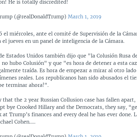
on! He is totally discredited!
Trump (@realDonaldTrump)
March 1, 2019
ó el miércoles, ante el comité de Supervisión de la Cáma
 el jueves en un panel de inteligencia de la Cámara.
 de Estados Unidos también dijo que "la Colusión Rusa d
no hubo Colusión" y que "es hora de detener a esta caz
galmente traída. Es hora de empezar a mirar al otro lad
ímenes reales. Los republicanos han sido abusados el t
be terminar ahora!".
 that the 2 year Russian Collusion case has fallen apart,
pt bye Crooked Hillary and the Democrats, they say, “ge
ok at Trump’s finances and every deal he has ever done. L
chael Cohen.....
Trump (@realDonaldTrump)
March 1, 2019