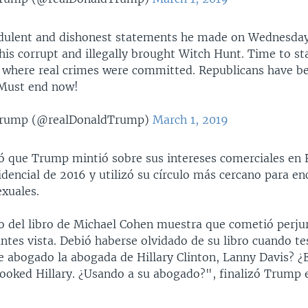
audulent and dishonest statements he made on Wednesday.
his corrupt and illegally brought Witch Hunt. Time to st
e where real crimes were committed. Republicans have b
 Must end now!
Trump (@realDonaldTrump)
March 1, 2019
có que Trump mintió sobre sus intereses comerciales en R
encial de 2016 y utilizó su círculo más cercano para enc
exuales.
o del libro de Michael Cohen muestra que cometió perju
ntes vista. Debió haberse olvidado de su libro cuando te
e abogado la abogada de Hillary Clinton, Lanny Davis? ¿
ooked Hillary. ¿Usando a su abogado?", finalizó Trump e