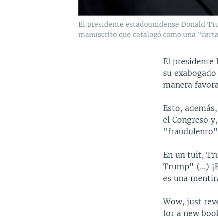
El presidente estadounidense Donald Tru
manuscrito que catalogó como una "carta
El presidente 
su exabogado 
manera favora
Esto, además,
el Congreso y,
"fraudulento"
En un tuit, T
Trump" (...) ¡
es una mentir
Wow, just rev
for a new boo