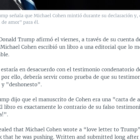
mp señala que Michael Cohen mintió durante su declaración y, c
 de amor" para él.
Donald Trump afirmó el viernes, a través de su cuenta d
Michael Cohen escribió un libro a una editorial que lo 
ble.
 estaría en desacuerdo con el testimonio condenatorio 
 por ello, debería servir como prueba de que su testimo
 y "deshonesto".
rump dijo que el manuscrito de Cohen era una "carta de 
El libro es exactamente lo contrario de su falso testimon
a!".
ealed that Michael Cohen wrote a “love letter to Trump
k that he was pushing. Written and submitted long after