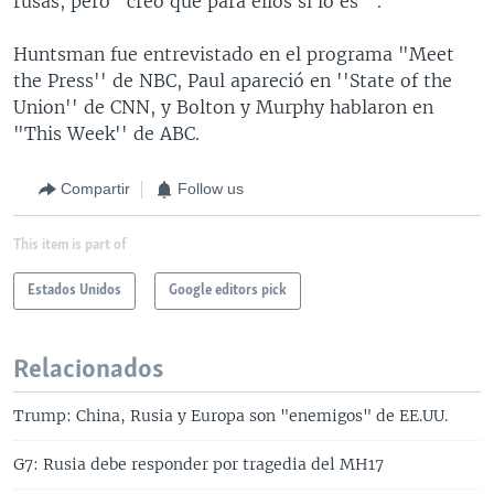
rusas, pero "creo que para ellos sí lo es ''.
Huntsman fue entrevistado en el programa "Meet
the Press'' de NBC, Paul apareció en ''State of the
Union'' de CNN, y Bolton y Murphy hablaron en
"This Week'' de ABC.​
Compartir
Follow us
This item is part of
Estados Unidos
Google editors pick
Relacionados
Trump: China, Rusia y Europa son "enemigos" de EE.UU.
G7: Rusia debe responder por tragedia del MH17