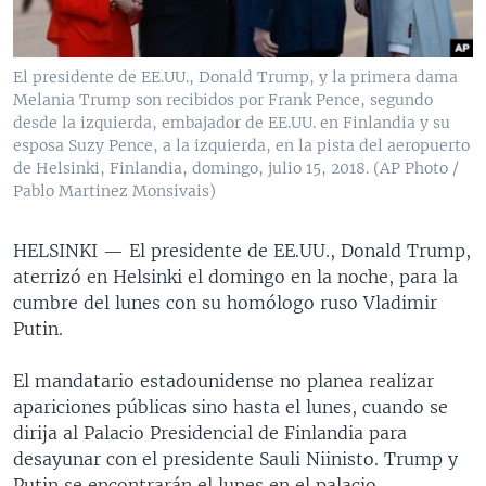
MULTIMEDIA
VENEZUELA
NICARAGUA
ECONOMÍA
PROGRAMAS TV
BRASIL
ENTRETENIMIENTO Y CULTURA
VIDEOS
El presidente de EE.UU., Donald Trump, y la primera dama
RADIO
TECNOLOGÍA
FOTOGRAFÍA
EL MUNDO AL DÍA
Melania Trump son recibidos por Frank Pence, segundo
desde la izquierda, embajador de EE.UU. en Finlandia y su
DIRECT
DEPORTES
AUDIOS
FORO INTERAMERICANO
AVANCE INFORMATIVO
esposa Suzy Pence, a la izquierda, en la pista del aeropuerto
de Helsinki, Finlandia, domingo, julio 15, 2018. (AP Photo /
DOCUMENTALES DE LA VOA
CIENCIA Y SALUD
VISIÓN 360
AUDIONOTICIAS
Pablo Martinez Monsivais)
LAS CLAVES
BUENOS DÍAS AMÉRICA
Learning English
HELSINKI —
El presidente de EE.UU., Donald Trump,
PANORAMA
ESTADOS UNIDOS AL DÍA
aterrizó en Helsinki el domingo en la noche, para la
SÍGANOS
EL MUNDO AL DÍA [RADIO]
cumbre del lunes con su homólogo ruso Vladimir
Putin.
FORO [RADIO]
DEPORTIVO INTERNACIONAL
El mandatario estadounidense no planea realizar
Idiomas
apariciones públicas sino hasta el lunes, cuando se
NOTA ECONÓMICA
dirija al Palacio Presidencial de Finlandia para
ENTRETENIMIENTO
desayunar con el presidente Sauli Niinisto. Trump y
Putin se encontrarán el lunes en el palacio.