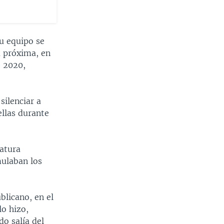
u equipo se
a próxima, en
e 2020,
ilenciar a
llas durante
datura
mulaban los
blicano, en el
lo hizo,
o salía del