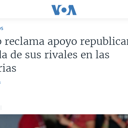
OS
reclama apoyo republican
da de sus rivales en las
rias
s