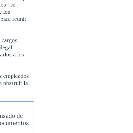
sos” se
e los
para reunir
s cargos
ilegal
rlos a los
os empleados
 obstruir la
cusado de
 documentos