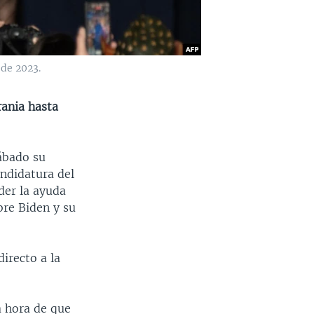
 de 2023.
rania hasta
ábado su
andidatura del
der la ayuda
bre Biden y su
irecto a la
a hora de que