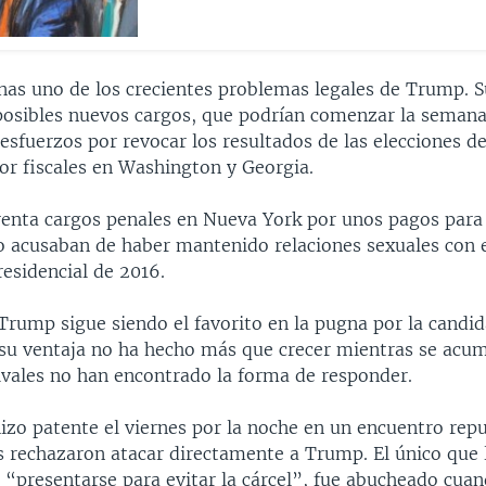
enas uno de los crecientes problemas legales de Trump. S
posibles nuevos cargos, que podrían comenzar la seman
 esfuerzos por revocar los resultados de las elecciones d
or fiscales en Washington y Georgia.
enta cargos penales en Nueva York por unos pagos para s
o acusaban de haber mantenido relaciones sexuales con e
esidencial de 2016.
Trump sigue siendo el favorito en la pugna por la candi
 su ventaja no ha hecho más que crecer mientras se acu
rivales no han encontrado la forma de responder.
hizo patente el viernes por la noche en un encuentro repu
s rechazaron atacar directamente a Trump. El único que 
“presentarse para evitar la cárcel”, fue abucheado cuand