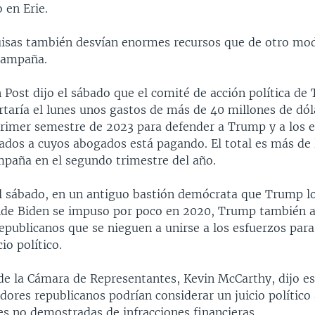
o en Erie.
uisas también desvían enormes recursos que de otro mod
campaña.
 Post dijo el sábado que el comité de acción política de
rtaría el lunes unos gastos de más de 40 millones de dól
 primer semestre de 2023 para defender a Trump y a los
sados a cuyos abogados está pagando. El total es más de 
mpaña en el segundo trimestre del año.
el sábado, en un antiguo bastión demócrata que Trump l
de Biden se impuso por poco en 2020, Trump también 
epublicanos que se nieguen a unirse a los esfuerzos par
io político.
 de la Cámara de Representantes, Kevin McCarthy, dijo e
adores republicanos podrían considerar un juicio político
es no demostradas de infracciones financieras.