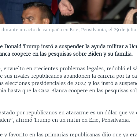
urante un acto de campaña en Erie, Pensilvania, el 29 de julio
te Donald Trump instó a suspender la ayuda militar a Uc
anca coopere en las pesquisas sobre Biden y su familia.
 envuelto en crecientes problemas legales, redobló el s
 sus rivales republicanos abandonen la carrera por la c
as elecciones presidenciales de 2024 y los instó a suspen
nia hasta que la Casa Blanca coopere en las pesquisas so
astado por republicanos en atacarme es un dólar que va d
den”, afirmó Trump en un mitin en Erie, Pensilvania.
e y favorito en las primarias republicanas dijo que ya er