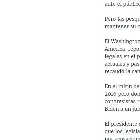
ante el públic
Pero las pesq
mantener su 
El Washington
America, repo
legales en el
actuales y pa
recaudó la ca
En el mitin d
2016 pero don
congresistas r
Biden a un juic
El presidente
que los legisl
por acusacion