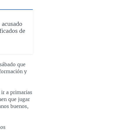
o acusado
ficados de
 sábado que
nformación y
ir a primarias
enen que jugar
canos buenos,
ios