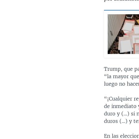
Trump, que pa
“la mayor que
luego no hace
“¡Cualquier r
de inmediato y
duro y (...) s
duros (...) y 
En las eleccio