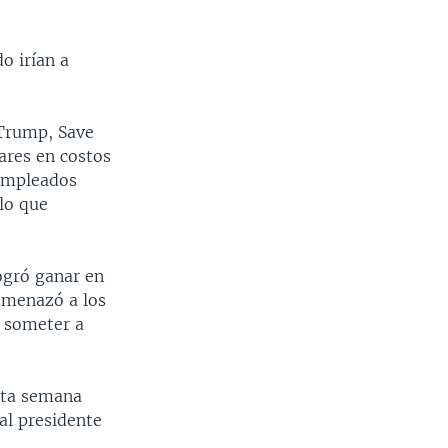
o irían a
 Trump, Save
ares en costos
 empleados
lo que
ogró ganar en
amenazó a los
a someter a
sta semana
 al presidente