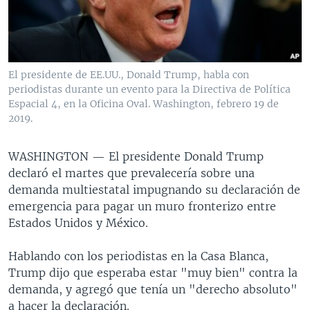
MULTIMEDIA
VENEZUELA
NICARAGUA
ECONOMÍA
PROGRAMAS TV
BRASIL
ENTRETENIMIENTO Y CULTURA
VIDEOS
RADIO
TECNOLOGÍA
FOTOGRAFÍA
EL MUNDO AL DÍA
El presidente de EE.UU., Donald Trump, habla con
DIRECT
DEPORTES
AUDIOS
FORO INTERAMERICANO
AVANCE INFORMATIVO
periodistas durante un evento para la Directiva de Política
Espacial 4, en la Oficina Oval. Washington, febrero 19 de
DOCUMENTALES DE LA VOA
CIENCIA Y SALUD
VISIÓN 360
AUDIONOTICIAS
2019.
LAS CLAVES
BUENOS DÍAS AMÉRICA
Learning English
WASHINGTON —
El presidente Donald Trump
PANORAMA
ESTADOS UNIDOS AL DÍA
declaró el martes que prevalecería sobre una
SÍGANOS
EL MUNDO AL DÍA [RADIO]
demanda multiestatal impugnando su declaración de
emergencia para pagar un muro fronterizo entre
FORO [RADIO]
Estados Unidos y México.
DEPORTIVO INTERNACIONAL
Idiomas
Hablando con los periodistas en la Casa Blanca,
NOTA ECONÓMICA
Trump dijo que esperaba estar "muy bien" contra la
ENTRETENIMIENTO
demanda, y agregó que tenía un "derecho absoluto"
a hacer la declaración.