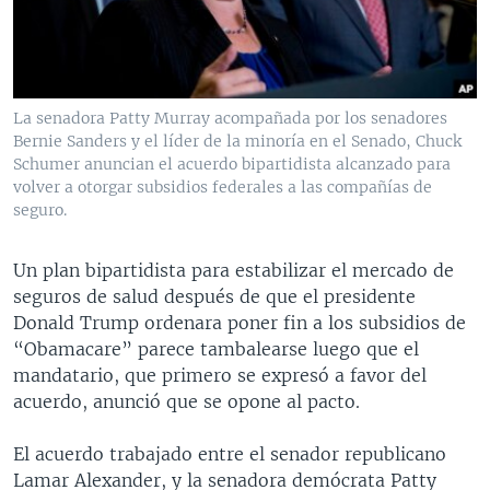
MULTIMEDIA
VENEZUELA
NICARAGUA
ECONOMÍA
PROGRAMAS TV
BRASIL
ENTRETENIMIENTO Y CULTURA
VIDEOS
RADIO
TECNOLOGÍA
FOTOGRAFÍA
EL MUNDO AL DÍA
La senadora Patty Murray acompañada por los senadores
DIRECT
DEPORTES
AUDIOS
FORO INTERAMERICANO
AVANCE INFORMATIVO
Bernie Sanders y el líder de la minoría en el Senado, Chuck
Schumer anuncian el acuerdo bipartidista alcanzado para
DOCUMENTALES DE LA VOA
CIENCIA Y SALUD
VISIÓN 360
AUDIONOTICIAS
volver a otorgar subsidios federales a las compañías de
seguro.
LAS CLAVES
BUENOS DÍAS AMÉRICA
Learning English
PANORAMA
ESTADOS UNIDOS AL DÍA
Un plan bipartidista para estabilizar el mercado de
SÍGANOS
seguros de salud después de que el presidente
EL MUNDO AL DÍA [RADIO]
Donald Trump ordenara poner fin a los subsidios de
FORO [RADIO]
“Obamacare” parece tambalearse luego que el
mandatario, que primero se expresó a favor del
DEPORTIVO INTERNACIONAL
Idiomas
acuerdo, anunció que se opone al pacto.
NOTA ECONÓMICA
El acuerdo trabajado entre el senador republicano
ENTRETENIMIENTO
Lamar Alexander, y la senadora demócrata Patty