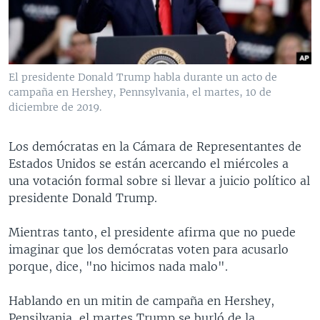
MULTIMEDIA
VENEZUELA
NICARAGUA
ECONOMÍA
PROGRAMAS TV
BRASIL
ENTRETENIMIENTO Y CULTURA
VIDEOS
RADIO
TECNOLOGÍA
FOTOGRAFÍA
EL MUNDO AL DÍA
El presidente Donald Trump habla durante un acto de
DIRECT
DEPORTES
AUDIOS
FORO INTERAMERICANO
AVANCE INFORMATIVO
campaña en Hershey, Pennsylvania, el martes, 10 de
diciembre de 2019.
DOCUMENTALES DE LA VOA
CIENCIA Y SALUD
VISIÓN 360
AUDIONOTICIAS
LAS CLAVES
BUENOS DÍAS AMÉRICA
Los demócratas en la Cámara de Representantes de
Learning English
Estados Unidos se están acercando el miércoles a
PANORAMA
ESTADOS UNIDOS AL DÍA
una votación formal sobre si llevar a juicio político al
SÍGANOS
EL MUNDO AL DÍA [RADIO]
presidente Donald Trump.
FORO [RADIO]
Mientras tanto, el presidente afirma que no puede
DEPORTIVO INTERNACIONAL
imaginar que los demócratas voten para acusarlo
Idiomas
porque, dice, "no hicimos nada malo".
NOTA ECONÓMICA
ENTRETENIMIENTO
Hablando en un mitin de campaña en Hershey,
Pensilvania, el martes Trump se burló de la