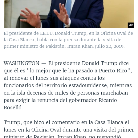
MULTIMEDIA
VENEZUELA
NICARAGUA
ECONOMÍA
PROGRAMAS TV
BRASIL
ENTRETENIMIENTO Y CULTURA
VIDEOS
RADIO
TECNOLOGÍA
FOTOGRAFÍA
EL MUNDO AL DÍA
El presidente de EE.UU. Donald Trump, en la Oficina Oval de
DIRECT
DEPORTES
AUDIOS
FORO INTERAMERICANO
AVANCE INFORMATIVO
la Casa Blanca, habla con la prensa durante la visita del
primer ministro de Pakistán, Imran Khan. Julio 22, 2019.
DOCUMENTALES DE LA VOA
CIENCIA Y SALUD
VISIÓN 360
AUDIONOTICIAS
LAS CLAVES
BUENOS DÍAS AMÉRICA
WASHINGTON —
El presidente Donald Trump dice
Learning English
que él es "lo mejor que le ha pasado a Puerto Rico",
PANORAMA
ESTADOS UNIDOS AL DÍA
al renovar el lunes sus ataques contra los
SÍGANOS
EL MUNDO AL DÍA [RADIO]
funcionarios del territorio estadounidense, mientras
en la isla decenas de miles de personas marchaban
FORO [RADIO]
para exigir la renuncia del gobernador Ricardo
DEPORTIVO INTERNACIONAL
Roselló.
Idiomas
NOTA ECONÓMICA
Trump, que hizo el comentario en la Casa Blanca el
ENTRETENIMIENTO
lunes en la Oficina Oval durante una visita del primer
ministro de Pakistán, Imran Khan, no respondió