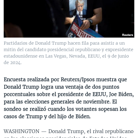
MULTIMEDIA
VENEZUELA
NICARAGUA
ECONOMÍA
PROGRAMAS TV
BRASIL
ENTRETENIMIENTO Y CULTURA
VIDEOS
RADIO
TECNOLOGÍA
FOTOGRAFÍA
EL MUNDO AL DÍA
DIRECT
DEPORTES
AUDIOS
FORO INTERAMERICANO
AVANCE INFORMATIVO
Partidarios de Donald Trump hacen fila para asistir a un
mitin del candidato presidencial republicano y expresidente
DOCUMENTALES DE LA VOA
CIENCIA Y SALUD
VISIÓN 360
AUDIONOTICIAS
estadounidense en Las Vegas, Nevada, EEUU, el 9 de junio
LAS CLAVES
BUENOS DÍAS AMÉRICA
de 2024.
Learning English
PANORAMA
ESTADOS UNIDOS AL DÍA
Encuesta realizada por Reuters/Ipsos muestra que
SÍGANOS
EL MUNDO AL DÍA [RADIO]
Donald Trump logra una ventaja de dos puntos
porcentuales sobre el presidente de EEUU, Joe Biden,
FORO [RADIO]
para las elecciones generales de noviembre. El
DEPORTIVO INTERNACIONAL
sondeo se realizó cuando los votantes sopesan los
Idiomas
casos de Trump y del hijo de Biden.
NOTA ECONÓMICA
ENTRETENIMIENTO
WASHINGTON —
Donald Trump, el rival republicano