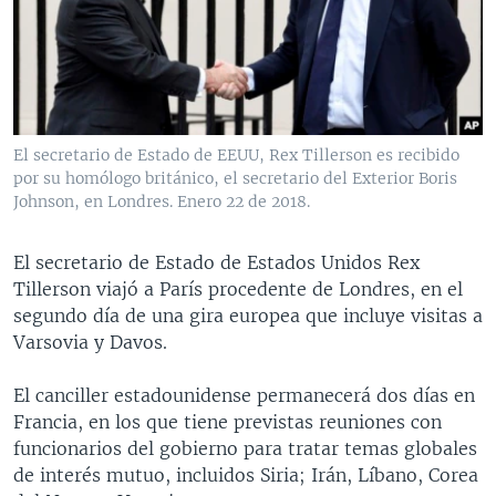
MULTIMEDIA
VENEZUELA
NICARAGUA
ECONOMÍA
PROGRAMAS TV
BRASIL
ENTRETENIMIENTO Y CULTURA
VIDEOS
RADIO
TECNOLOGÍA
FOTOGRAFÍA
EL MUNDO AL DÍA
DIRECT
DEPORTES
AUDIOS
FORO INTERAMERICANO
AVANCE INFORMATIVO
El secretario de Estado de EEUU, Rex Tillerson es recibido
por su homólogo británico, el secretario del Exterior Boris
DOCUMENTALES DE LA VOA
CIENCIA Y SALUD
VISIÓN 360
AUDIONOTICIAS
Johnson, en Londres. Enero 22 de 2018.
LAS CLAVES
BUENOS DÍAS AMÉRICA
Learning English
PANORAMA
ESTADOS UNIDOS AL DÍA
El secretario de Estado de Estados Unidos Rex
Tillerson viajó a París procedente de Londres, en el
SÍGANOS
EL MUNDO AL DÍA [RADIO]
segundo día de una gira europea que incluye visitas a
FORO [RADIO]
Varsovia y Davos.
DEPORTIVO INTERNACIONAL
El canciller estadounidense permanecerá dos días en
Idiomas
NOTA ECONÓMICA
Francia, en los que tiene previstas reuniones con
funcionarios del gobierno para tratar temas globales
ENTRETENIMIENTO
de interés mutuo, incluidos Siria; Irán, Líbano, Corea