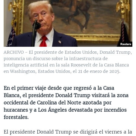
MULTIMEDIA
VENEZUELA
NICARAGUA
ECONOMÍA
PROGRAMAS TV
BRASIL
ENTRETENIMIENTO Y CULTURA
VIDEOS
RADIO
TECNOLOGÍA
FOTOGRAFÍA
EL MUNDO AL DÍA
DIRECT
DEPORTES
AUDIOS
FORO INTERAMERICANO
AVANCE INFORMATIVO
DOCUMENTALES DE LA VOA
CIENCIA Y SALUD
VISIÓN 360
AUDIONOTICIAS
ARCHIVO - El presidente de Estados Unidos, Donald Trump,
pronuncia un discurso sobre la infraestructura de
LAS CLAVES
BUENOS DÍAS AMÉRICA
inteligencia artificial en la sala Roosevelt de la Casa Blanca
Learning English
PANORAMA
ESTADOS UNIDOS AL DÍA
en Washington, Estados Unidos, el 21 de enero de 2025.
SÍGANOS
EL MUNDO AL DÍA [RADIO]
En el primer viaje desde que regresó a la Casa
FORO [RADIO]
Blanca, el presidente Donald Trump visitará la zona
occidental de Carolina del Norte azotada por
DEPORTIVO INTERNACIONAL
huracanes y a Los Ángeles devastada por incendios
Idiomas
NOTA ECONÓMICA
forestales.
ENTRETENIMIENTO
El presidente Donald Trump se dirigirá el viernes a la