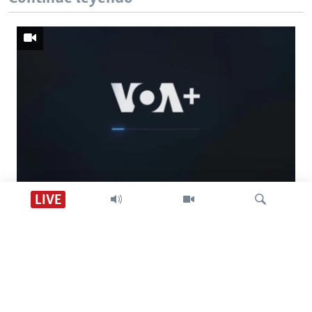
Descarga VOA +
LIVE
Visión 360
Búsqueda
SÍGANOS