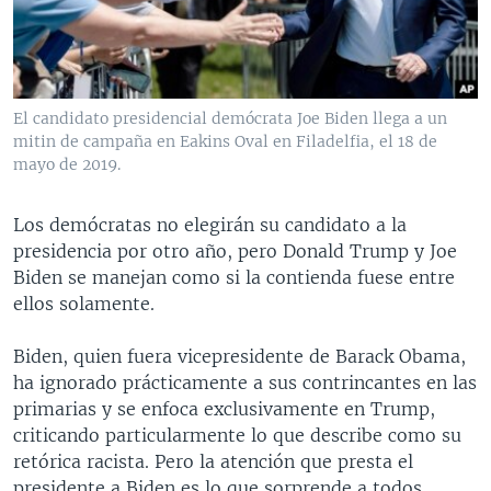
MULTIMEDIA
VENEZUELA
NICARAGUA
ECONOMÍA
PROGRAMAS TV
BRASIL
ENTRETENIMIENTO Y CULTURA
VIDEOS
RADIO
TECNOLOGÍA
FOTOGRAFÍA
EL MUNDO AL DÍA
El candidato presidencial demócrata Joe Biden llega a un
DIRECT
DEPORTES
AUDIOS
FORO INTERAMERICANO
AVANCE INFORMATIVO
mitin de campaña en Eakins Oval en Filadelfia, el 18 de
mayo de 2019.
DOCUMENTALES DE LA VOA
CIENCIA Y SALUD
VISIÓN 360
AUDIONOTICIAS
LAS CLAVES
BUENOS DÍAS AMÉRICA
Los demócratas no elegirán su candidato a la
Learning English
presidencia por otro año, pero Donald Trump y Joe
PANORAMA
ESTADOS UNIDOS AL DÍA
Biden se manejan como si la contienda fuese entre
SÍGANOS
EL MUNDO AL DÍA [RADIO]
ellos solamente.
FORO [RADIO]
Biden, quien fuera vicepresidente de Barack Obama,
DEPORTIVO INTERNACIONAL
ha ignorado prácticamente a sus contrincantes en las
Idiomas
primarias y se enfoca exclusivamente en Trump,
NOTA ECONÓMICA
criticando particularmente lo que describe como su
ENTRETENIMIENTO
retórica racista. Pero la atención que presta el
presidente a Biden es lo que sorprende a todos,