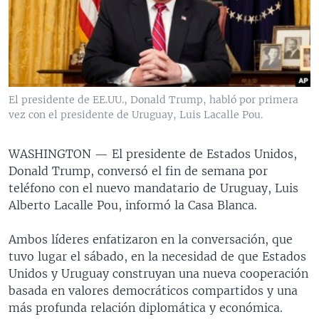
MULTIMEDIA
VENEZUELA
NICARAGUA
ECONOMÍA
PROGRAMAS TV
BRASIL
ENTRETENIMIENTO Y CULTURA
VIDEOS
RADIO
TECNOLOGÍA
FOTOGRAFÍA
EL MUNDO AL DÍA
DIRECT
DEPORTES
AUDIOS
FORO INTERAMERICANO
AVANCE INFORMATIVO
El presidente de EE.UU., Donald Trump, habló por primera
vez con el presidente de Uruguay, Luis Lacalle Pou.
DOCUMENTALES DE LA VOA
CIENCIA Y SALUD
VISIÓN 360
AUDIONOTICIAS
LAS CLAVES
BUENOS DÍAS AMÉRICA
WASHINGTON —
El presidente de Estados Unidos,
Learning English
PANORAMA
ESTADOS UNIDOS AL DÍA
Donald Trump, conversó el fin de semana por
teléfono con el nuevo mandatario de Uruguay, Luis
SÍGANOS
EL MUNDO AL DÍA [RADIO]
Alberto Lacalle Pou, informó la Casa Blanca.
FORO [RADIO]
Ambos líderes enfatizaron en la conversación, que
DEPORTIVO INTERNACIONAL
tuvo lugar el sábado, en la necesidad de que Estados
Idiomas
NOTA ECONÓMICA
Unidos y Uruguay construyan una nueva cooperación
basada en valores democráticos compartidos y una
ENTRETENIMIENTO
más profunda relación diplomática y económica.