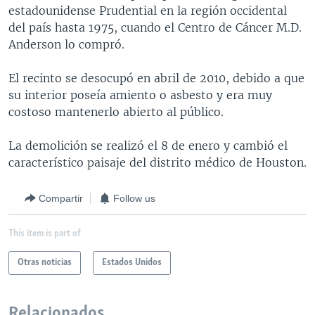
estadounidense Prudential en la región occidental
MULTIMEDIA
VENEZUELA
NICARAGUA
ECONOMÍA
del país hasta 1975, cuando el Centro de Cáncer M.D.
PROGRAMAS TV
BRASIL
ENTRETENIMIENTO Y CULTURA
VIDEOS
Anderson lo compró.
RADIO
TECNOLOGÍA
FOTOGRAFÍA
EL MUNDO AL DÍA
El recinto se desocupó en abril de 2010, debido a que
DIRECT
DEPORTES
AUDIOS
FORO INTERAMERICANO
AVANCE INFORMATIVO
su interior poseía amiento o asbesto y era muy
costoso mantenerlo abierto al público.
DOCUMENTALES DE LA VOA
CIENCIA Y SALUD
VISIÓN 360
AUDIONOTICIAS
LAS CLAVES
BUENOS DÍAS AMÉRICA
La demolición se realizó el 8 de enero y cambió el
Learning English
característico paisaje del distrito médico de Houston.
PANORAMA
ESTADOS UNIDOS AL DÍA
SÍGANOS
EL MUNDO AL DÍA [RADIO]
Compartir
Follow us
FORO [RADIO]
This item is part of
DEPORTIVO INTERNACIONAL
Idiomas
Otras noticias
Estados Unidos
NOTA ECONÓMICA
ENTRETENIMIENTO
Relacionados