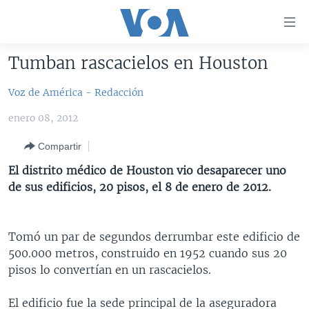
Enlaces
para
accesibilidad
Tumban rascacielos en Houston
Salte
AMÉRICA DEL NORTE
al
Voz de América - Redacción
ELECCIONES EEUU 2024
EEUU
contenido
enero 08, 2012
principal
VOA VERIFICA
MÉXICO
ELECCIONES EEUU
Salte
Compartir
AMÉRICA LATINA
HAITÍ
VOTO DIVIDIDO
VOA VERIFICA UCRANIA/RUSIA
al
El distrito médico de Houston vio desaparecer uno
navegador
CHINA EN AMÉRICA LATINA
VOA VERIFICA INMIGRACIÓN
ARGENTINA
de sus edificios, 20 pisos, el 8 de enero de 2012.
principal
CENTROAMÉRICA
VOA VERIFICA AMÉRICA LATINA
BOLIVIA
Salte
a
OTRAS SECCIONES
COLOMBIA
COSTA RICA
Tomó un par de segundos derrumbar este edificio de
búsqueda
ESPECIALES DE LA VOA
CHILE
EL SALVADOR
INMIGRACIÓN
500.000 metros, construido en 1952 cuando sus 20
pisos lo convertían en un rascacielos.
LIBERTAD DE PRENSA
PERÚ
GUATEMALA
LIBERTAD DE PRENSA
UCRANIA
ECUADOR
HONDURAS
MUNDO
El edificio fue la sede principal de la aseguradora