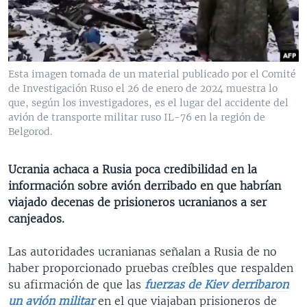
MULTIMEDIA
VENEZUELA
NICARAGUA
ECONOMÍA
PROGRAMAS TV
BRASIL
ENTRETENIMIENTO Y CULTURA
VIDEOS
RADIO
TECNOLOGÍA
FOTOGRAFÍA
EL MUNDO AL DÍA
Esta imagen tomada de un material publicado por el Comité
DIRECT
DEPORTES
AUDIOS
FORO INTERAMERICANO
AVANCE INFORMATIVO
de Investigación Ruso el 26 de enero de 2024 muestra lo
que, según los investigadores, es el lugar del accidente del
DOCUMENTALES DE LA VOA
CIENCIA Y SALUD
VISIÓN 360
AUDIONOTICIAS
avión de transporte militar ruso IL-76 en la región de
Belgorod.
LAS CLAVES
BUENOS DÍAS AMÉRICA
Learning English
PANORAMA
ESTADOS UNIDOS AL DÍA
Ucrania achaca a Rusia poca credibilidad en la
SÍGANOS
información sobre avión derribado en que habrían
EL MUNDO AL DÍA [RADIO]
viajado decenas de prisioneros ucranianos a ser
FORO [RADIO]
canjeados.
DEPORTIVO INTERNACIONAL
Idiomas
Las autoridades ucranianas señalan a Rusia de no
NOTA ECONÓMICA
haber proporcionado pruebas creíbles que respalden
su afirmación de que las
fuerzas de Kiev derribaron
ENTRETENIMIENTO
un avión militar
en el que viajaban prisioneros de