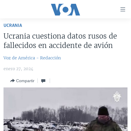
Enlaces
para
accesibilidad
UCRANIA
Salte
AMÉRICA DEL NORTE
Ucrania cuestiona datos rusos de
al
ELECCIONES EEUU 2024
EEUU
fallecidos en accidente de avión
contenido
principal
VOA VERIFICA
MÉXICO
ELECCIONES EEUU
Voz de América - Redacción
Salte
AMÉRICA LATINA
HAITÍ
VOTO DIVIDIDO
VOA VERIFICA UCRANIA/RUSIA
al
enero 27, 2024
navegador
CHINA EN AMÉRICA LATINA
VOA VERIFICA INMIGRACIÓN
ARGENTINA
principal
Compartir
CENTROAMÉRICA
VOA VERIFICA AMÉRICA LATINA
BOLIVIA
Salte
a
OTRAS SECCIONES
COLOMBIA
COSTA RICA
búsqueda
ESPECIALES DE LA VOA
CHILE
EL SALVADOR
INMIGRACIÓN
LIBERTAD DE PRENSA
PERÚ
GUATEMALA
LIBERTAD DE PRENSA
UCRANIA
ECUADOR
HONDURAS
MUNDO